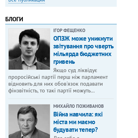
БЛОГИ
ІГОР ФЕЩЕНКО
ОПЗЖ може уникнути
звітування про чверть
мільярда бюджетних
гривень
Якщо суд ліквідує
проросійські партії перш ніж парламент
відновить для них обов'язок подавати
фінзвітність, то такі партії можуть…
МИХАЙЛО ПОЖИВАНОВ
Війна навчила: які
міста ми маємо
будувати тепер?