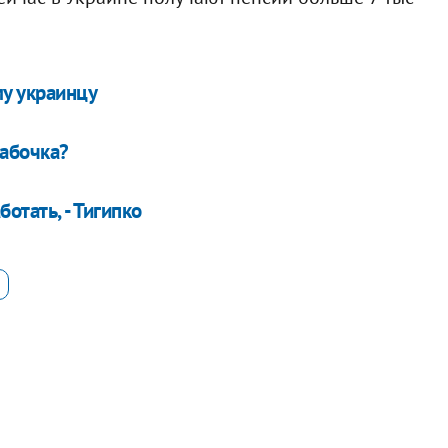
у украинцу
бабочка?
отать, - Тигипко