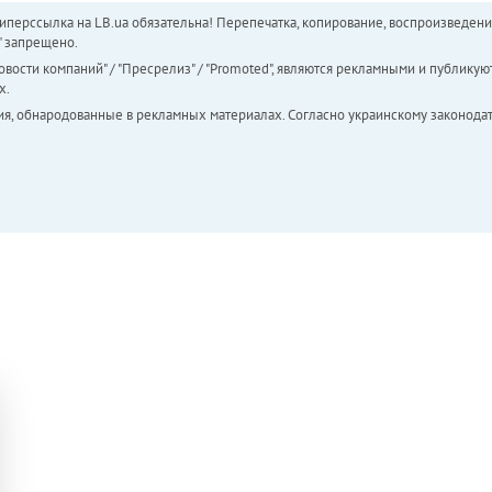
перссылка на LB.ua обязательна! Перепечатка, копирование, воспроизведени
а" запрещено.
вости компаний" / "Пресрелиз" / "Promoted", являются рекламными и публикуют
х.
ия, обнародованные в рекламных материалах. Согласно украинскому законодат