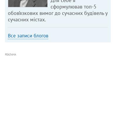
Для себе я
сформулював топ-5
обов’язкових вимог до сучасних будівель у
сучасних містах.
Все записи блогов
РЕКЛАМА