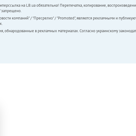
перссылка на LB.ua обязательна! Перепечатка, копирование, воспроизведени
а" запрещено.
вости компаний" / "Пресрелиз" / "Promoted", являются рекламными и публикуют
х.
ия, обнародованные в рекламных материалах. Согласно украинскому законодат