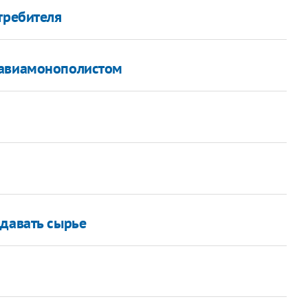
требителя
 авиамонополистом
одавать сырье