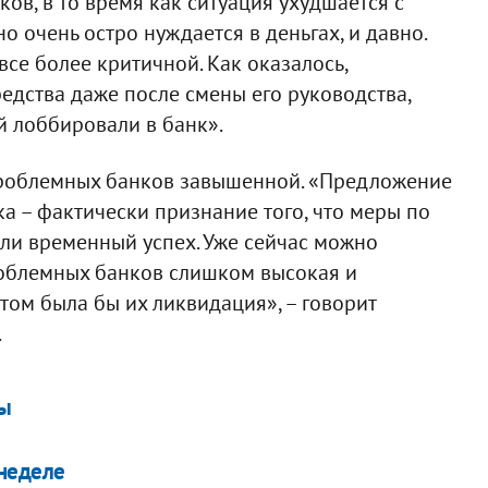
ов, в то время как ситуация ухудшается с
о очень остро нуждается в деньгах, и давно.
все более критичной. Как оказалось,
редства даже после смены его руководства,
й лоббировали в банк».
проблемных банков завышенной. «Предложение
а – фактически признание того, что меры по
и временный успех. Уже сейчас можно
проблемных банков слишком высокая и
ом была бы их ликвидация», – говорит
.
ты
 неделе