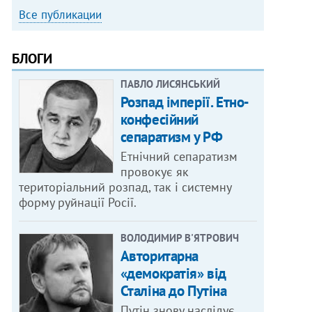
Все публикации
БЛОГИ
ПАВЛО ЛИСЯНСЬКИЙ
Розпад імперії. Етно-
конфесійний
сепаратизм у РФ
Етнічний сепаратизм
провокує як
територіальний розпад, так і системну
форму руйнації Росії.
ВОЛОДИМИР В'ЯТРОВИЧ
Авторитарна
«демократія» від
Сталіна до Путіна
Путін знову наслідує