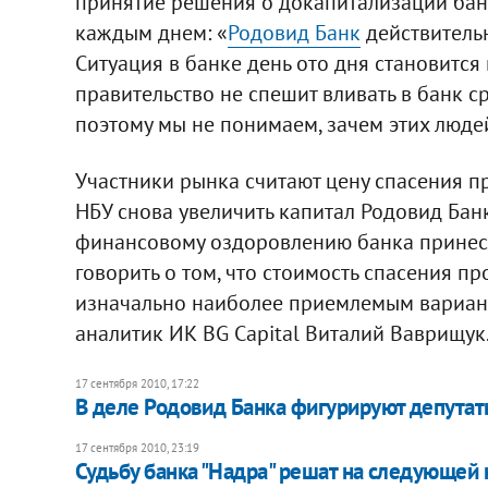
принятие решения о докапитализации банк
каждым днем: «
Родовид Банк
действительн
Ситуация в банке день ото дня становится 
правительство не спешит вливать в банк с
поэтому мы не понимаем, зачем этих люде
Участники рынка считают цену спасения 
НБУ снова увеличить капитал Родовид Банк
финансовому оздоровлению банка принесл
говорить о том, что стоимость спасения 
изначально наиболее приемлемым вариант
аналитик ИК BG Capital Виталий Ваврищук
17 сентября 2010, 17:22
В деле Родовид Банка фигурируют депута
17 сентября 2010, 23:19
​Судьбу банка "Надра" решат на следующей