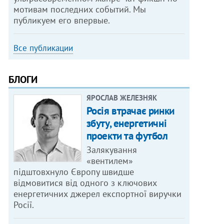
мотивам последних событий. Мы
публикуем его впервые.
Все публикации
БЛОГИ
ЯРОСЛАВ ЖЕЛЕЗНЯК
Росія втрачає ринки
збуту, енергетичні
проекти та футбол
Залякування
«вентилем»
підштовхнуло Європу швидше
відмовитися від одного з ключових
енергетичних джерел експортної виручки
Росії.