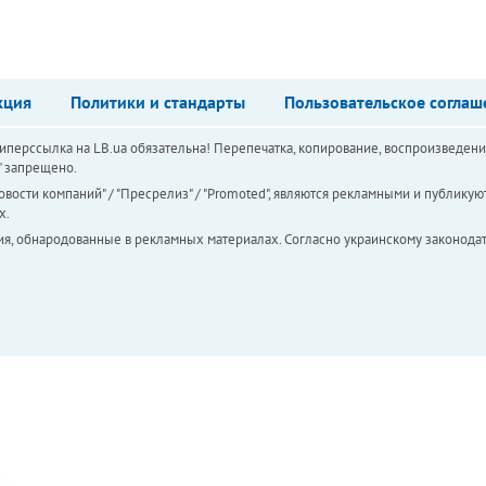
кция
Политики и стандарты
Пользовательское соглаш
перссылка на LB.ua обязательна! Перепечатка, копирование, воспроизведени
а" запрещено.
вости компаний" / "Пресрелиз" / "Promoted", являются рекламными и публикуют
х.
ия, обнародованные в рекламных материалах. Согласно украинскому законодат