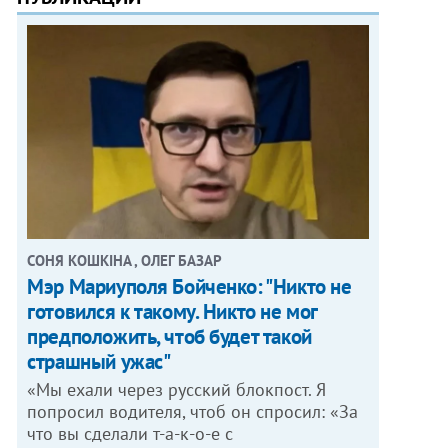
СОНЯ КОШКІНА , ОЛЕГ БАЗАР
Мэр Мариуполя Бойченко: "Никто не
готовился к такому. Никто не мог
предположить, чтоб будет такой
страшный ужас"
«Мы ехали через русский блокпост. Я
попросил водителя, чтоб он спросил: «За
что вы сделали т-а-к-о-е с