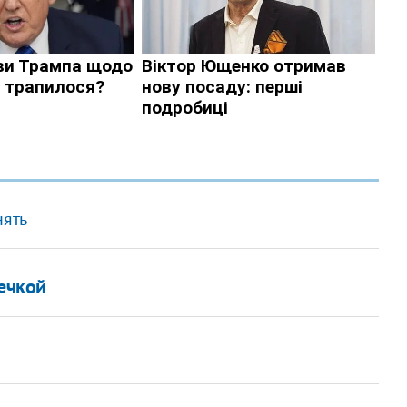
нять
ечкой