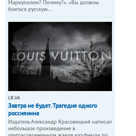
Мариуполем? Почему?». «Вы должны
бояться русскую…
LB.UA
Завтра не будет. Трагедия одного
россиянина
Издатель Александр Красовицкий написал
небольшое произведение в
ультрасовременном жанре чат-фикшн по