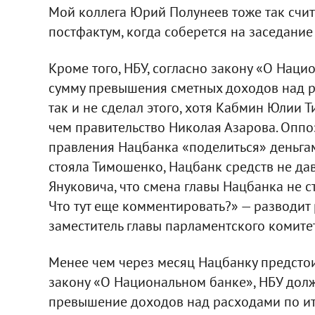
Мой коллега Юрий Полунеев тоже так счита
постфактум, когда соберется на заседание 
Кроме того, НБУ, согласно закону «О Наци
сумму превышения сметных доходов над ра
так и не сделал этого, хотя Кабмин Юлии 
чем правительство Николая Азарова. Опп
правления Нацбанка «поделиться» деньгам
стояла Тимошенко, Нацбанк средств не дав
Януковича, что смена главы Нацбанка не ст
Что тут еще комментировать?» — разводит
заместитель главы парламентского комите
Менее чем через месяц Нацбанку предстои
закону «О Национальном банке», НБУ долж
превышение доходов над расходами по ито