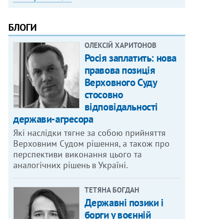
БЛОГИ
ОЛЕКСІЙ ХАРИТОНОВ
Росія заплатить: нова
правова позиція
Верховного Суду
стосовно
відповідальності
держави-агресора
Які наслідки тягне за собою прийняття
Верховним Судом рішення, а також про
перспективи виконання цього та
аналогічних рішень в Україні.
ТЕТЯНА БОГДАН
Державні позики і
борги у воєнній