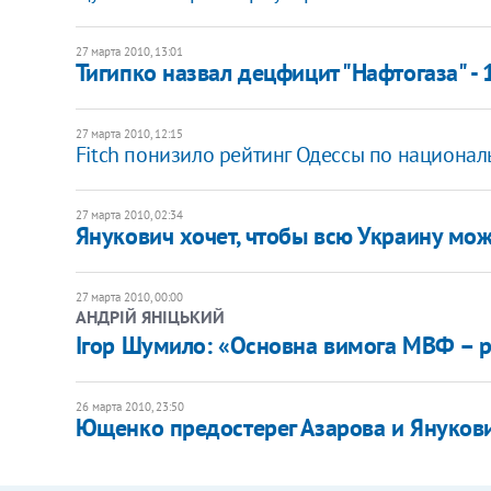
27 марта 2010, 13:01
Тигипко назвал децфицит "Нафтогаза" - 
27 марта 2010, 12:15
Fitch понизило рейтинг Одессы по национа
27 марта 2010, 02:34
Янукович хочет, чтобы всю Украину мож
27 марта 2010, 00:00
АНДРІЙ ЯНІЦЬКИЙ
Ігор Шумило: «Основна вимога МВФ – 
26 марта 2010, 23:50
Ющенко предостерег Азарова и Януков