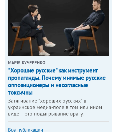
МАРІЯ КУЧЕРЕНКО
"Хорошие русские" как инструмент
пропаганды. Почему мнимые русские
оппозиционеры и несогласные
токсичны
Затягивание "хороших русских" в
украинское медиа-поле в том или ином
виде – это подыгрывание врагу.
Все публикации