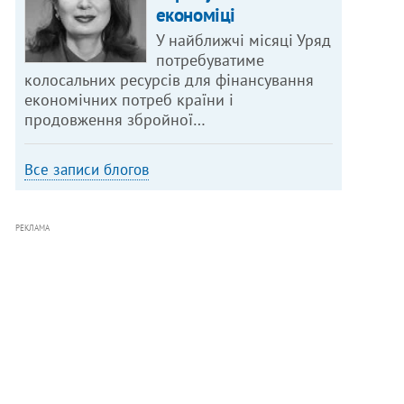
економіці
У найближчі місяці Уряд
потребуватиме
колосальних ресурсів для фінансування
економічних потреб країни і
продовження збройної…
Все записи блогов
РЕКЛАМА