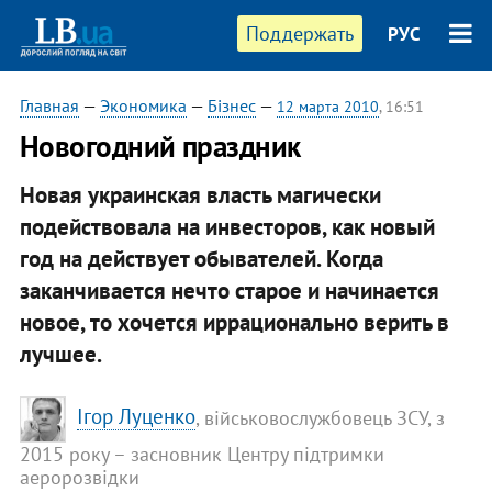
Поддержать
РУС
Главная
—
Экономика
—
Бізнес
—
12 марта 2010
, 16:51
Новогодний праздник
Новая украинская власть магически
подействовала на инвесторов, как новый
год на действует обывателей. Когда
заканчивается нечто старое и начинается
новое, то хочется иррационально верить в
лучшее.
Ігор Луценко
, військовослужбовець ЗСУ, з
2015 року – засновник Центру підтримки
аеророзвідки