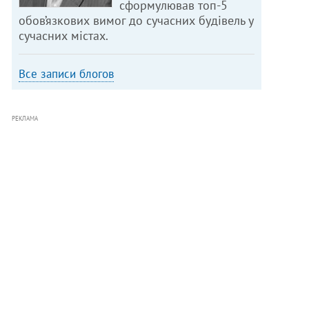
сформулював топ-5
обов’язкових вимог до сучасних будівель у
сучасних містах.
Все записи блогов
РЕКЛАМА