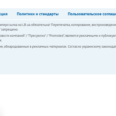
кция
Политики и стандарты
Пользовательское соглаш
перссылка на LB.ua обязательна! Перепечатка, копирование, воспроизведени
а" запрещено.
вости компаний" / "Пресрелиз" / "Promoted", являются рекламными и публикуют
х.
ия, обнародованные в рекламных материалах. Согласно украинскому законодат