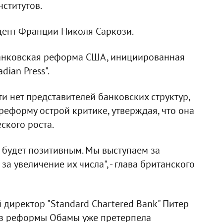
ститутов.
дент Франции Николя Саркози.
банковская реформа США, инициированная
ian Press".
ти нет представителей банковских структур,
еформу острой критике, утверждая, что она
ского роста.
 будет позитивным. Мы выступаем за
а увеличение их числа", - глава британского
 директор "Standard Chartered Bank" Питер
без реформы Обамы уже претерпела