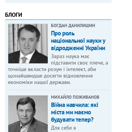
БЛОГИ
БОГДАН ДАНИЛИШИН
Про роль
національної науки у
відродженні України
Зараз наука має
підставити своє плече, а
точніше вкласти розум і інтелект, аби
щонайшвидше досягти відновлення
економіки нашої держави.
МИХАЙЛО ПОЖИВАНОВ
Війна навчила: які
міста ми маємо
будувати тепер?
Для себе я