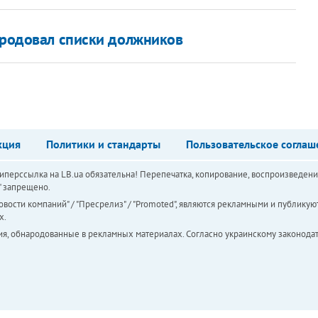
народовал списки должников
кция
Политики и стандарты
Пользовательское соглаш
перссылка на LB.ua обязательна! Перепечатка, копирование, воспроизведени
а" запрещено.
вости компаний" / "Пресрелиз" / "Promoted", являются рекламными и публикуют
х.
ия, обнародованные в рекламных материалах. Согласно украинскому законодат