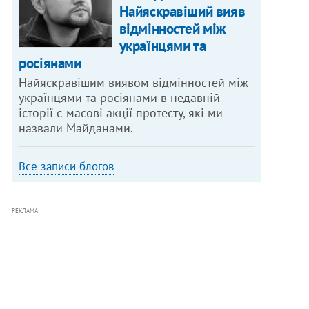
Найяскравіший вияв
відмінностей між
українцями та
росіянами
Найяскравішим виявом відмінностей між
українцями та росіянами в недавній
історії є масові акції протесту, які ми
назвали Майданами.
Все записи блогов
РЕКЛАМА