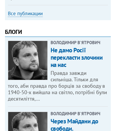
Все публикации
БЛОГИ
ВОЛОДИМИР В'ЯТРОВИЧ
Не дамо Росії
перекласти злочини
на нас
Правда завжди
сильніша. Тільки для
того, аби правда про борців за свободу в
1940-50-х вийшла на світло, потрібні були
десятиліття,…
ВОЛОДИМИР В'ЯТРОВИЧ
Через Майдани до
свободи.