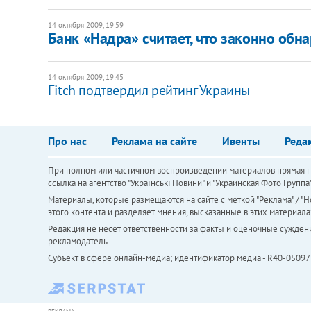
14 октября 2009, 19:59
Банк «Надра» считает, что законно об
14 октября 2009, 19:45
Fitch подтвердил рейтинг Украины
Про нас
Реклама на сайте
Ивенты
Реда
При полном или частичном воспроизведении материалов прямая ги
ссылка на агентство "Українськi Новини" и "Украинская Фото Групп
Материалы, которые размещаются на сайте с меткой "Реклама" / "Но
этого контента и разделяет мнения, высказанные в этих материала
Редакция не несет ответственности за факты и оценочные сужден
рекламодатель.
Субъект в сфере онлайн-медиа; идентификатор медиа - R40-05097