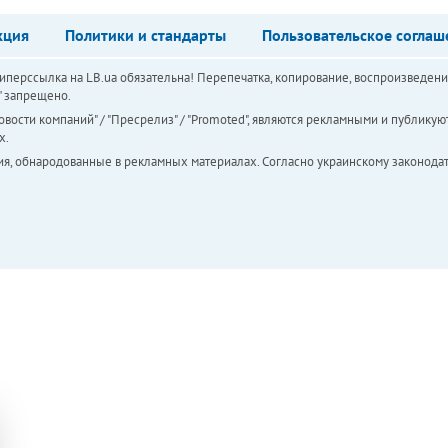
кция
Политики и стандарты
Пользовательское соглаш
перссылка на LB.ua обязательна! Перепечатка, копирование, воспроизведени
а" запрещено.
вости компаний" / "Пресрелиз" / "Promoted", являются рекламными и публикуют
х.
ия, обнародованные в рекламных материалах. Согласно украинскому законодат