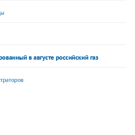
цы
ованный в августе российский газ
страторов