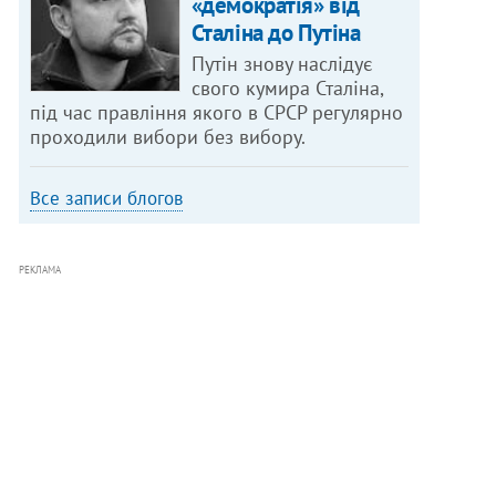
«демократія» від
Сталіна до Путіна
Путін знову наслідує
свого кумира Сталіна,
під час правління якого в СРСР регулярно
проходили вибори без вибору.
Все записи блогов
РЕКЛАМА