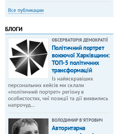
Все публикации
БЛОГИ
ОБСЕРВАТОРІЯ ДЕМОКРАТІЇ
Політичний портрет
воюючої Харківщини:
ТОП-5 політичних
трансформацій
Із найяскравіших
персональних кейсів ми склали
«політичний портрет» регіону в
особистостях, чиї позиції та дії виявились
напрочуд…
ВОЛОДИМИР В'ЯТРОВИЧ
Авторитарна