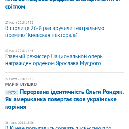
світлом
27 марта 2018, 17:32
В столице 26-й раз вручили театральную
премию "Киевская пектораль"
27 марта 2018, 14:46
Главный режиссер Национальной оперы
награжден орденом Ярослава Мудрого
27 марта 2018, 12:10
МАРІЯ ГЛУШКО
​Перервана ідентичність Ольги Рондяк.
ФОТО
Як американка повертає своє українське
коріння
26 марта 2018, 18:56
В Киеве попытались сорвать дискуссию про