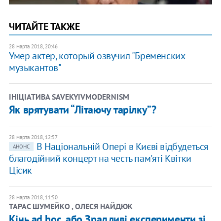
ЧИТАЙТЕ ТАКЖЕ
28 марта 2018, 20:46
Умер актер, который озвучил "Бременских
музыкантов"
ІНІЦІАТИВА SAVEKYIVMODERNISM
Як врятувати “Літаючу тарілку”?
28 марта 2018, 12:57
В Національній Опері в Києві відбудеться
АНОНС
благодійний концерт на честь пам'яті Квітки
Цісик
28 марта 2018, 11:50
ТАРАС ШУМЕЙКО , ОЛЕСЯ НАЙДЮК
Кінь ad hoc, або Зрадливі експерименти зі