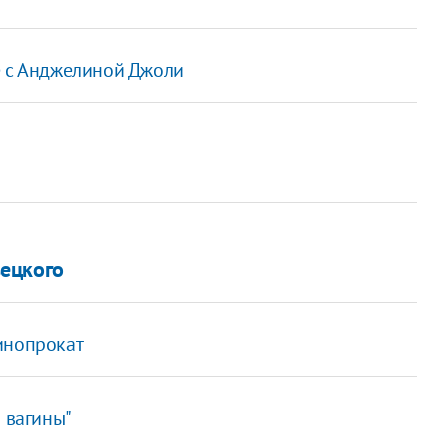
е с Анджелиной Джоли
ецкого
инопрокат
 вагины"