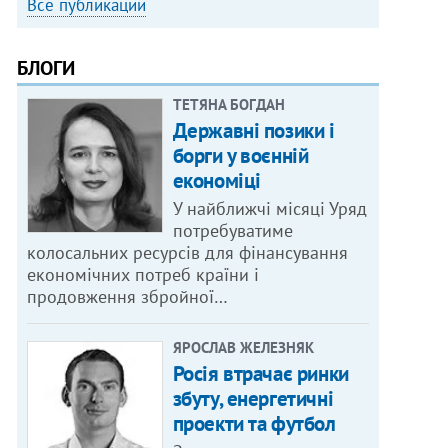
Все публикации
БЛОГИ
ТЕТЯНА БОГДАН
Державні позики і
борги у воєнній
економіці
У найближчі місяці Уряд
потребуватиме
колосальних ресурсів для фінансування
економічних потреб країни і
продовження збройної…
ЯРОСЛАВ ЖЕЛЕЗНЯК
Росія втрачає ринки
збуту, енергетичні
проекти та футбол