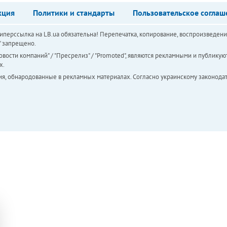
кция
Политики и стандарты
Пользовательское соглаш
перссылка на LB.ua обязательна! Перепечатка, копирование, воспроизведени
а" запрещено.
вости компаний" / "Пресрелиз" / "Promoted", являются рекламными и публикуют
х.
ия, обнародованные в рекламных материалах. Согласно украинскому законодат