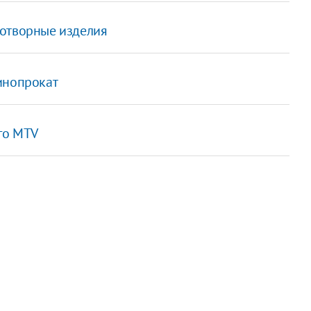
отворные изделия​
инопрокат
го MTV