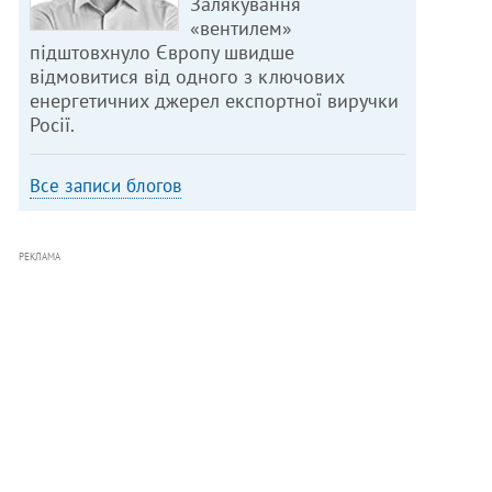
Залякування
«вентилем»
підштовхнуло Європу швидше
відмовитися від одного з ключових
енергетичних джерел експортної виручки
Росії.
Все записи блогов
РЕКЛАМА