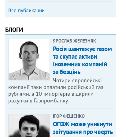
Все публикации
БЛОГИ
ЯРОСЛАВ ЖЕЛЕЗНЯК
Росія шантажує газом
та скупає активи
іноземних компаній
за безцінь
Чотири європейські
компанії таки оплатили російський газ
рублями, а 10 імпортерів відкрили
рахунки в Газпромбанку.
ІГОР ФЕЩЕНКО
ОПЗЖ може уникнути
звітування про чверть