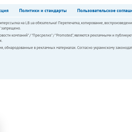
кция
Политики и стандарты
Пользовательское соглаш
перссылка на LB.ua обязательна! Перепечатка, копирование, воспроизведени
а" запрещено.
вости компаний" / "Пресрелиз" / "Promoted", являются рекламными и публикуют
х.
ия, обнародованные в рекламных материалах. Согласно украинскому законодат