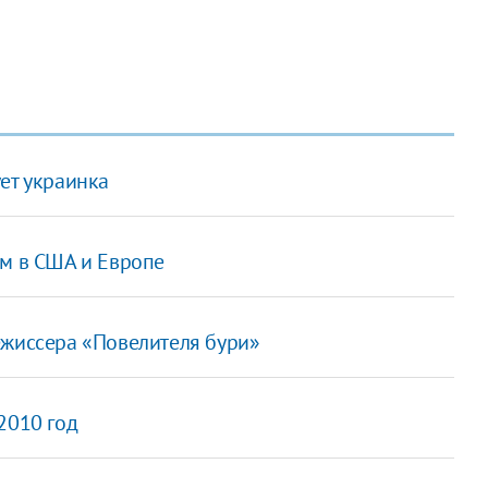
ет украинка
ом в США и Европе
ежиссера «Повелителя бури»
2010 год