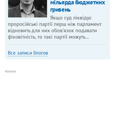
мільярда бюджетних
гривень
Якщо суд ліквідує
проросійські партії перш ніж парламент
відновить для них обов'язок подавати
фінзвітність, то такі партії можуть…
Все записи блогов
РЕКЛАМА