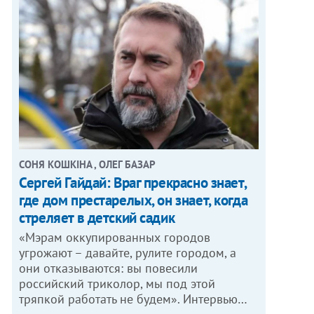
СОНЯ КОШКІНА , ОЛЕГ БАЗАР
Сергей Гайдай: Враг прекрасно знает,
где дом престарелых, он знает, когда
стреляет в детский садик
«Мэрам оккупированных городов
угрожают – давайте, рулите городом, а
они отказываются: вы повесили
российский триколор, мы под этой
тряпкой работать не будем». Интервью…