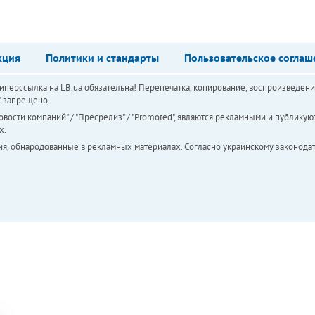
кция
Политики и стандарты
Пользовательское соглаш
перссылка на LB.ua обязательна! Перепечатка, копирование, воспроизведени
а" запрещено.
вости компаний" / "Пресрелиз" / "Promoted", являются рекламными и публикуют
х.
ия, обнародованные в рекламных материалах. Согласно украинскому законодат