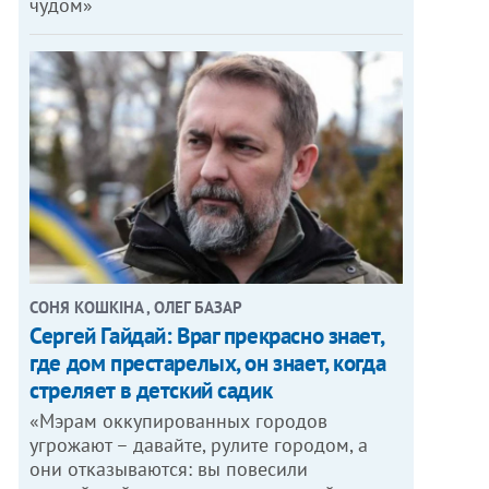
чудом»
СОНЯ КОШКІНА , ОЛЕГ БАЗАР
Сергей Гайдай: Враг прекрасно знает,
где дом престарелых, он знает, когда
стреляет в детский садик
«Мэрам оккупированных городов
угрожают – давайте, рулите городом, а
они отказываются: вы повесили