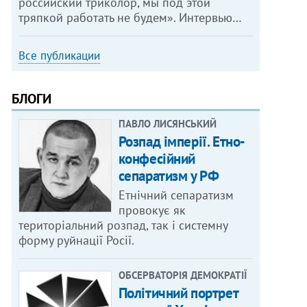
российский триколор, мы под этой
тряпкой работать не будем». Интервью…
Все публикации
БЛОГИ
ПАВЛО ЛИСЯНСЬКИЙ
Розпад імперії. Етно-
конфесійний
сепаратизм у РФ
Етнічний сепаратизм
провокує як
територіальний розпад, так і системну
форму руйнації Росії.
ОБСЕРВАТОРІЯ ДЕМОКРАТІЇ
Політичний портрет