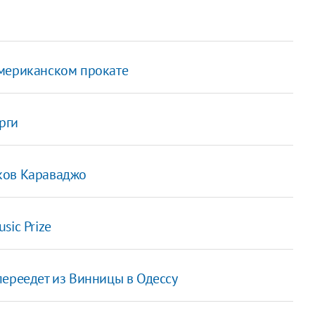
американском прокате
рги
ков Караваджо
sic Prize
переедет из Винницы в Одессу