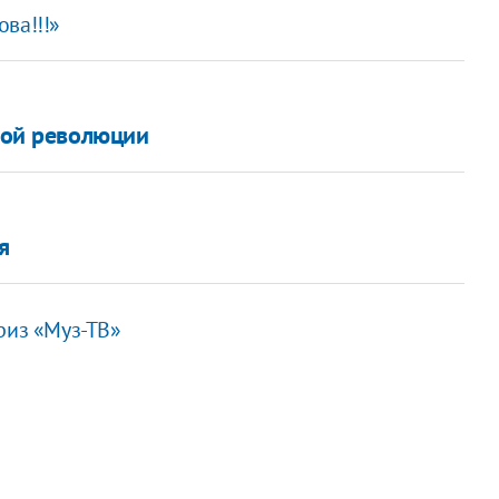
ва!!!»
кой революции
я
риз «Муз-ТВ»