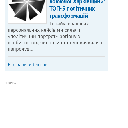
воюючої Харківщини:
ТОП-5 політичних
трансформацій
Із найяскравіших
персональних кейсів ми склали
«політичний портрет» регіону в
особистостях, чиї позиції та дії виявились
напрочуд…
Все записи блогов
РЕКЛАМА