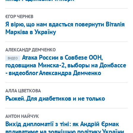
ЄГОР ЧЕРНЄВ
Я вірю, що нам вдасться повернути Віталія
Марківа в Україну
АЛЕКСАНДР ДЕМЧЕНКО
Атака России в Совбезе ООН,
ВИДЕО
годовщина Минска-2, выборы на Донбассе
- видеоблог Александра Демченко
АЛЛА ЦВЕТКОВА
Рыжей. Для диабетиков и не только
АНТОН НАЙЧУК
Вихід дипломатії з тіні: як Андрій Єрмак
впливатиме на зовнішню політику України