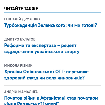
ЧИТАЙТЕ ТАКЖЕ
ГЕННАДІЙ ДРУЗЕНКО
Турбокаденція Зеленського: чи ми готові?
ДМИТРО БУЛАТОВ
Реформи та експертиза – рецепт
відродження українського спорту
МИКОЛА РІЗНИК
Хроніки Опішнянської ОТГ: переможе
здоровий глузд чи воля чиновників?
АНДРІЙ МАМАЛИГА
Початок війни в Афганістані став початком
кінця Радянської імперії