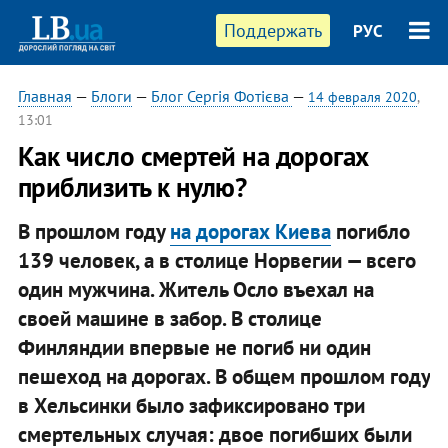
Поддержать
РУС
Главная
—
Блоги
—
Блог Сергія Фотієва
—
14 февраля 2020
,
13:01
Как число смертей на дорогах
приблизить к нулю?
В прошлом году
на дорогах Киева
погибло
139 человек, а в столице Норвегии — всего
один мужчина. Житель Осло въехал на
своей машине в забор. В столице
Финляндии впервые не погиб ни один
пешеход на дорогах. В общем прошлом году
в Хельсинки было зафиксировано три
смертельных случая: двое погибших были