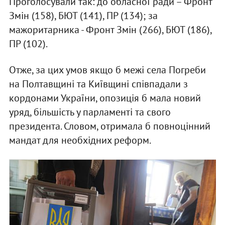
Проголосували так: до обласної ради – Фронт
Змін (158), БЮТ (141), ПР (134); за
мажоритарника - Фронт Змін (266), БЮТ (186),
ПР (102).
Отже, за цих умов якщо б межі села Погреби
на Полтавщині та Київщині співпадали з
кордонами України, опозиція б мала новий
уряд, більшість у парламенті та свого
президента. Словом, отримала б повноцінний
мандат для необхідних реформ.