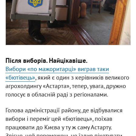
Після виборів. Найцікавіше.
Вибори «по мажоритарці» виграв таки
«бютівець»
, який є один з керівників великого
агрохолдингу «Астарта», тепер, увага, дружно
голосує в обласній раді з регіоналами.
Голова адміністрації району, де відбувалися
вибори і переміг цей «бютівець», поїхав
працювати до Києва у ту ж саму Астарту.
Звісно, цей переможець не їздив пікетувати