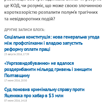
це КОД, чи розуміє, що може своєю злочинною
короткозорістю розпалити полум’я трагічних
та невідворотних подій?
ДРУГИЕ ЗАПИСИ БЛОГА:
Соціальна конституція: нова генеральна угода
між профспілками і владою запустить
реформу оплати праці
23 августа 2016, 17:39
«Укргазвидобуванню» не вдалося
роздерибанити мільярд гривень і знищити
Полтавщину
17 июня 2016, 20:50
Суд поновив кримінальну справу проти
Яценюка про хабар в $3 млн
07 июня 2016, 14:18