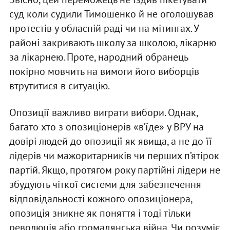
суд коли судили Тимошенко й не оголошував
протестів у обласній раді чи на мітингах. У
районі закривають школу за школою, лікарню
за лікарнею. Проте, народний обранець
покірно мовчить на вимоги його виборців
втрутитися в ситуацію.
Опозиції важливо виграти вибори. Однак,
багато хто з опозиціонерів «в’їде» у ВРУ на
довірі людей до опозиції як явища, а не до її
лідерів чи мажоритарників чи перших п’ятірок
партій. Якщо, протягом року партійні лідери не
збудують чіткої системи для забезпечення
відповідальності кожного опозиціонера,
опозиція зникне як поняття і тоді тільки
революція або громадянська війна. Чи розуміє