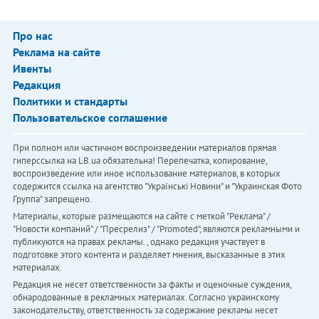
Про нас
Реклама на сайте
Ивенты
Редакция
Политики и стандарты
Пользовательское соглашение
При полном или частичном воспроизведении материалов прямая
гиперссылка на LB.ua обязательна! Перепечатка, копирование,
воспроизведение или иное использование материалов, в которых
содержится ссылка на агентство "Українськi Новини" и "Украинская Фото
Группа" запрещено.
Материалы, которые размещаются на сайте с меткой "Реклама" /
"Новости компаний" / "Пресрелиз" / "Promoted", являются рекламными и
публикуются на правах рекламы. , однако редакция участвует в
подготовке этого контента и разделяет мнения, высказанные в этих
материалах.
Редакция не несет ответственности за факты и оценочные суждения,
обнародованные в рекламных материалах. Согласно украинскому
законодательству, ответственность за содержание рекламы несет