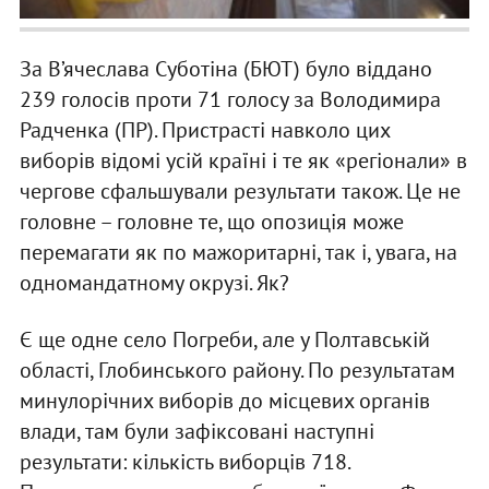
За В’ячеслава Суботіна (БЮТ) було віддано
239 голосів проти 71 голосу за Володимира
Радченка (ПР). Пристрасті навколо цих
виборів відомі усій країні і те як «регіонали» в
чергове сфальшували результати також. Це не
головне – головне те, що опозиція може
перемагати як по мажоритарні, так і, увага, на
одномандатному окрузі. Як?
Є ще одне село Погреби, але у Полтавській
області, Глобинського району. По результатам
минулорічних виборів до місцевих органів
влади, там були зафіксовані наступні
результати: кількість виборців 718.