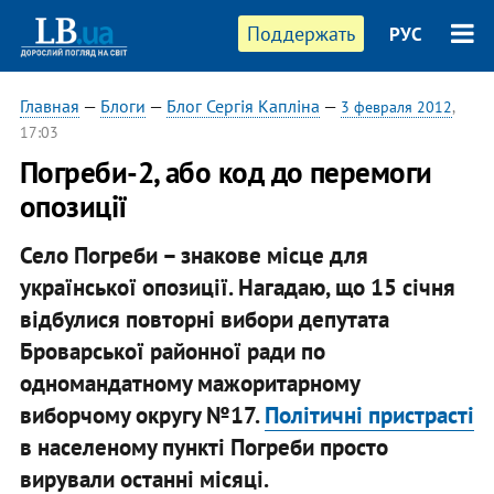
Поддержать
РУС
Главная
—
Блоги
—
Блог Сергія Капліна
—
3 февраля 2012
,
17:03
Погреби-2, або код до перемоги
опозиції
Село Погреби – знакове місце для
української опозиції. Нагадаю, що 15 січня
відбулися повторні вибори депутата
Броварської районної ради по
одномандатному мажоритарному
виборчому округу №17.
Політичні пристрасті
в населеному пункті Погреби просто
вирували останні місяці.