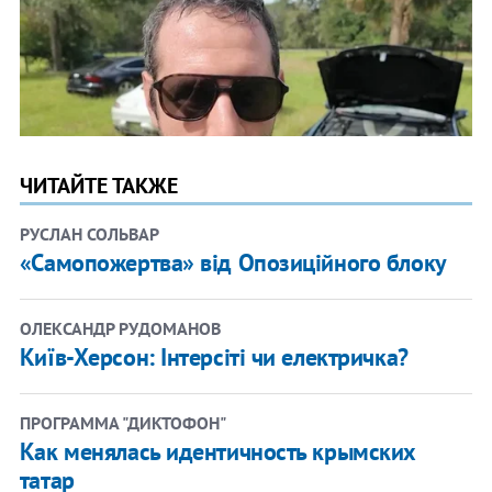
ЧИТАЙТЕ ТАКЖЕ
РУСЛАН СОЛЬВАР
​«Самопожертва» від Опозиційного блоку
ОЛЕКСАНДР РУДОМАНОВ
Київ-Херсон: Інтерсіті чи електричка?
ПРОГРАММА "ДИКТОФОН"
Как менялась идентичность крымских
татар