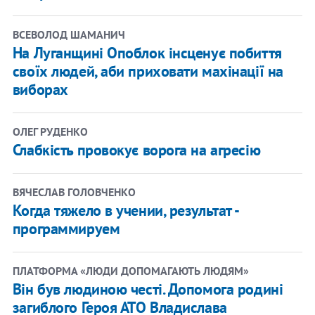
ВСЕВОЛОД ШАМАНИЧ
На Луганщині Опоблок інсценує побиття
своїх людей, аби приховати махінації на
виборах
ОЛЕГ РУДЕНКО
Слабкість провокує ворога на агресію
ВЯЧЕСЛАВ ГОЛОВЧЕНКО
Когда тяжело в учении, результат -
программируем
ПЛАТФОРМА «ЛЮДИ ДОПОМАГАЮТЬ ЛЮДЯМ»
Він був людиною честі. Допомога родині
загиблого Героя АТО Владислава