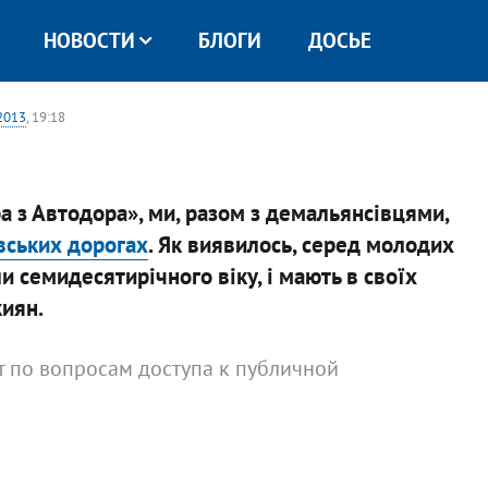
НОВОСТИ
БЛОГИ
ДОСЬЕ
2013
, 19:18
а з Автодора», ми, разом з демальянсівцями,
вських дорогах
. Як виявилось, серед молодих
ли семидесятирічного віку, і мають в своїх
иян.
рт по вопросам доступа к публичной