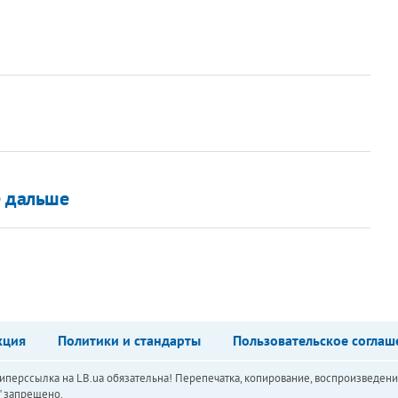
е дальше
кция
Политики и стандарты
Пользовательское соглаш
перссылка на LB.ua обязательна! Перепечатка, копирование, воспроизведени
а" запрещено.