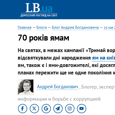
Главная
—
Блоги
—
Блог Андрея Богдановича
—
16 мая 
70 років ямам
На святах, в межах кампанії «Тримай вор
відсвяткували дні народження
ям на киї
ям, також є і ями-довгожителі, які досяг
планах пережити ще не одне покоління к
, Блогер, экспе
Андрей Богданович
информации и борьбе с коррупцией