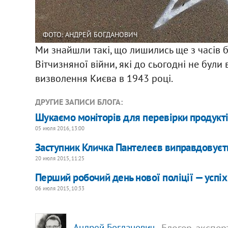
ФОТО: АНДРЕЙ БОГДАНОВИЧ
Ми знайшли такі, що лишились ще з часів 
Вітчизняної війни, які до сьогодні не бул
визволення Києва в 1943 році.
ДРУГИЕ ЗАПИСИ БЛОГА:
Шукаємо моніторів для перевірки продукт
05 июля 2016, 13:00
Заступник Кличка Пантелеєв виправдовуєтьс
20 июля 2015, 11:25
Перший робочий день нової поліції — успіх
06 июля 2015, 10:33
, Блогер, экспе
Андрей Богданович