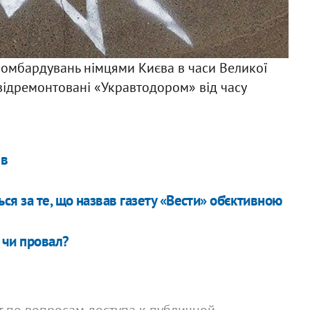
Ф
бомбардувань німцями Києва в часи Великої
и відремонтовані «Укравтодором» від часу
ів
я за те, що назвав газету «Вести» об’єктивною
 чи провал?
рт по вопросам доступа к публичной