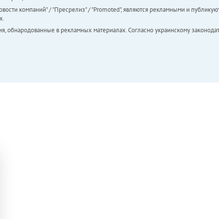
вости компаний" / "Пресрелиз" / "Promoted", являются рекламными и публикуют
х.
ия, обнародованные в рекламных материалах. Согласно украинскому законодат