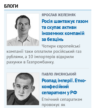
БЛОГИ
ЯРОСЛАВ ЖЕЛЕЗНЯК
Росія шантажує газом
та скупає активи
іноземних компаній
за безцінь
Чотири європейські
компанії таки оплатили російський газ
рублями, а 10 імпортерів відкрили
рахунки в Газпромбанку.
ПАВЛО ЛИСЯНСЬКИЙ
Розпад імперії. Етно-
конфесійний
сепаратизм у РФ
Етнічний сепаратизм
провокує як