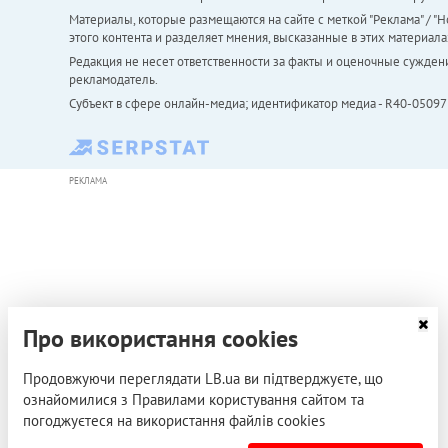
Материалы, которые размещаются на сайте с меткой "Реклама" / "Но
этого контента и разделяет мнения, высказанные в этих материала
Редакция не несет ответственности за факты и оценочные сужден
рекламодатель.
Субъект в сфере онлайн-медиа; идентификатор медиа - R40-05097
РЕКЛАМА
Про використання cookies
Продовжуючи переглядати LB.ua ви підтверджуєте, що
ознайомилися з Правилами користування сайтом та
погоджуєтеся на використання файлів cookies