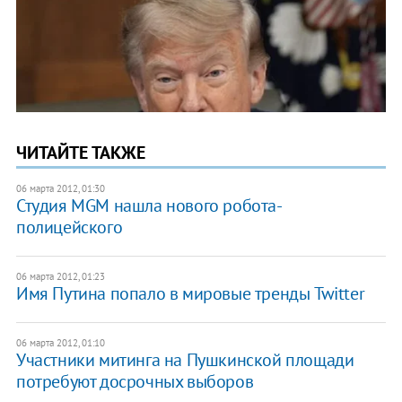
ЧИТАЙТЕ ТАКЖЕ
06 марта 2012, 01:30
Студия MGM нашла нового робота-
полицейского
06 марта 2012, 01:23
Имя Путина попало в мировые тренды Twitter
06 марта 2012, 01:10
Участники митинга на Пушкинской площади
потребуют досрочных выборов