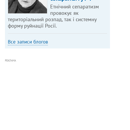
Етнічний сепаратизм
провокує як
територіальний розпад, так і системну
форму руйнації Росії.
Все записи блогов
РЕКЛАМА