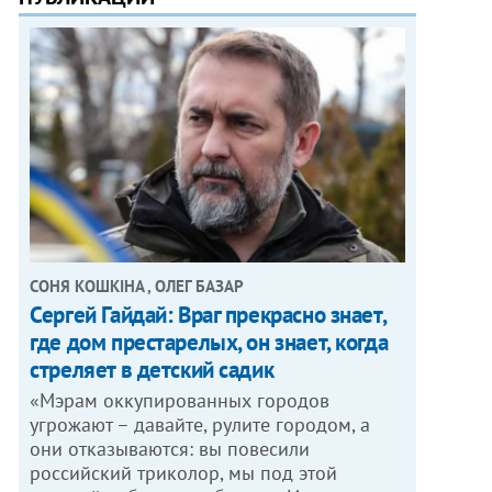
СОНЯ КОШКІНА , ОЛЕГ БАЗАР
Сергей Гайдай: Враг прекрасно знает,
где дом престарелых, он знает, когда
стреляет в детский садик
«Мэрам оккупированных городов
угрожают – давайте, рулите городом, а
они отказываются: вы повесили
российский триколор, мы под этой