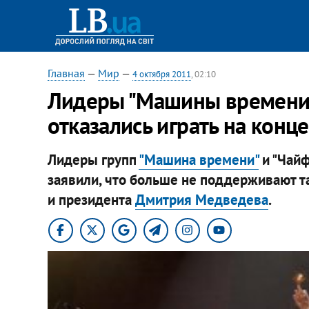
Главная
—
Мир
—
4 октября 2011
, 02:10
Лидеры "Машины времени"
отказались играть на конц
Лидеры групп
"Машина времени"
и "Чай
заявили, что больше не поддерживают 
и президента
Дмитрия Медведева
.