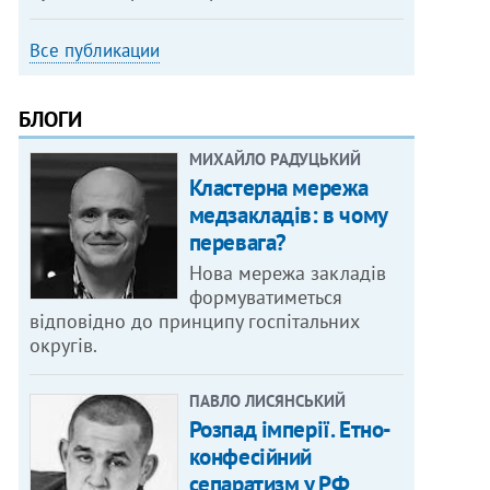
Все публикации
БЛОГИ
МИХАЙЛО РАДУЦЬКИЙ
Кластерна мережа
медзакладів: в чому
перевага?
Нова мережа закладів
формуватиметься
відповідно до принципу госпітальних
округів.
ПАВЛО ЛИСЯНСЬКИЙ
Розпад імперії. Етно-
конфесійний
сепаратизм у РФ