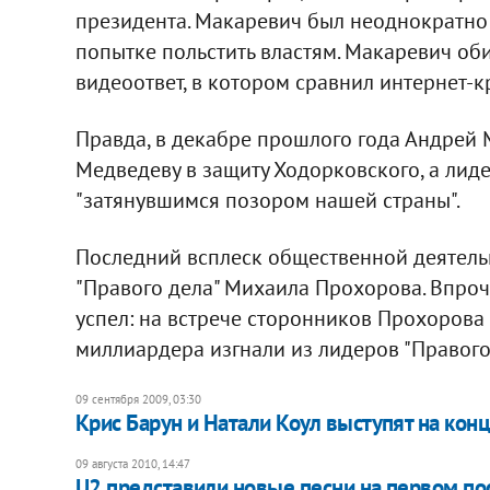
президента. Макаревич был неоднократно 
попытке польстить властям. Макаревич об
видеоответ, в котором сравнил интернет-к
Правда, в декабре прошлого года Андрей
Медведеву в защиту Ходорковского, а лид
"затянувшимся позором нашей страны".
Последний всплеск общественной деятель
"Правого дела" Михаила Прохорова. Впроче
успел: на встрече сторонников Прохорова 
миллиардера изгнали из лидеров "Правого 
09 сентября 2009, 03:30
Крис Барун и Натали Коул выступят на кон
09 августа 2010, 14:47
U2 представили новые песни на первом по