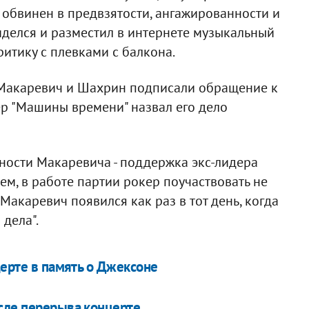
обвинен в предвзятости, ангажированности и
иделся и разместил в интернете музыкальный
ритику с плевками с балкона.
 Макаревич и Шахрин подписали обращение к
ер "Машины времени" назвал его дело
ности Макаревича - поддержка экс-лидера
м, в работе партии рокер поучаствовать не
Макаревич появился как раз в тот день, когда
дела".
церте в память о Джексоне
сле перерыва концерте