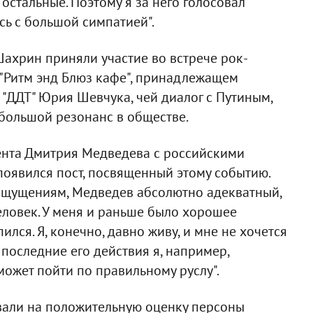
остальные. Поэтому я за него голосовал
сь с большой симпатией".
ахрин приняли участие во встрече рок-
"Ритм энд Блюз кафе", принадлежащем
 "ДДТ" Юрия Шевчука, чей диалог с Путиным,
большой резонанс в обществе.
ента Дмитрия Медведева с российскими
оявился пост, посвященный этому событию.
 ощущениям, Медведев абсолютно адекватный,
овек. У меня и раньше было хорошее
пился. Я, конечно, давно живу, и мне не хочется
 последние его действия я, например,
может пойти по правильному руслу".
вали на положительную оценку персоны