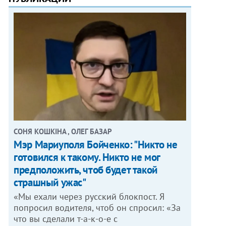
СОНЯ КОШКІНА , ОЛЕГ БАЗАР
Мэр Мариуполя Бойченко: "Никто не
готовился к такому. Никто не мог
предположить, чтоб будет такой
страшный ужас"
«Мы ехали через русский блокпост. Я
попросил водителя, чтоб он спросил: «За
что вы сделали т-а-к-о-е с