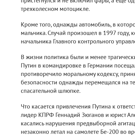
пристегнулся и не включил фары, а еще од
трехколесном мотоцикле.
Кроме того, однажды автомобиль, в которо
мальчика. Случай произошел в 1997 году,
начальника Главного контрольного управл
В жизни политика были и менее трагически
Путин в командировке в Германии посещал 
противоречило моральному кодексу, приня
безопасности однажды перемещался на те
спасательной шлюпке.
Что касается привлечения Путина к ответс
лидер КПРФ Геннадий Зюганов и юрист Ал
касались нарушения предвыборной агитаци
незаконно летал на самолете Бе-200 во в