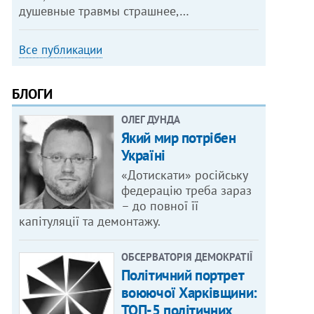
душевные травмы страшнее,…
Все публикации
БЛОГИ
ОЛЕГ ДУНДА
Який мир потрібен
Україні
«Дотискати» російську
федерацію треба зараз
– до повної її
капітуляції та демонтажу.
ОБСЕРВАТОРІЯ ДЕМОКРАТІЇ
Політичний портрет
воюючої Харківщини:
ТОП-5 політичних