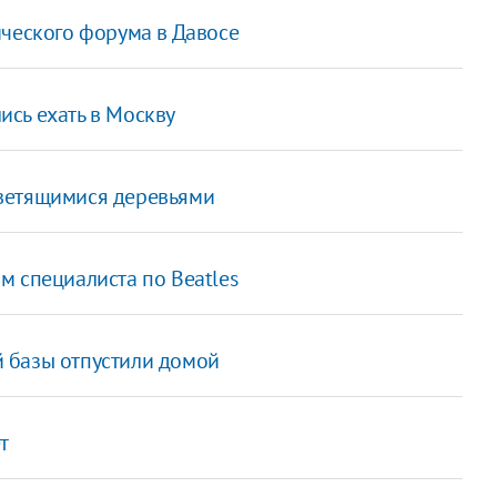
ического форума в Давосе
сь ехать в Москву
ветящимися деревьями
м специалиста по Beatles
 базы отпустили домой
т