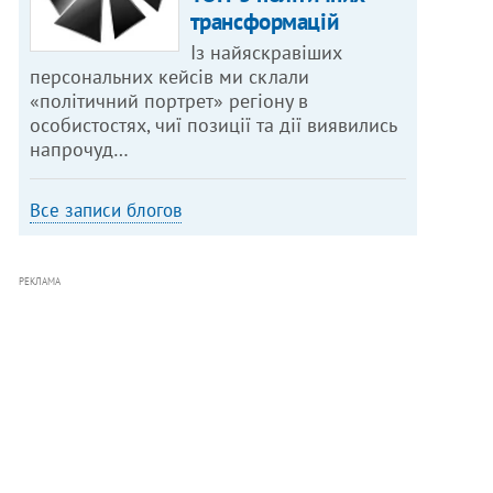
трансформацій
Із найяскравіших
персональних кейсів ми склали
«політичний портрет» регіону в
особистостях, чиї позиції та дії виявились
напрочуд…
Все записи блогов
РЕКЛАМА