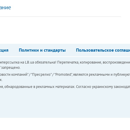
ание
кция
Политики и стандарты
Пользовательское соглаш
перссылка на LB.ua обязательна! Перепечатка, копирование, воспроизведени
а" запрещено.
вости компаний" / "Пресрелиз" / "Promoted", являются рекламными и публикуют
х.
ия, обнародованные в рекламных материалах. Согласно украинскому законодат