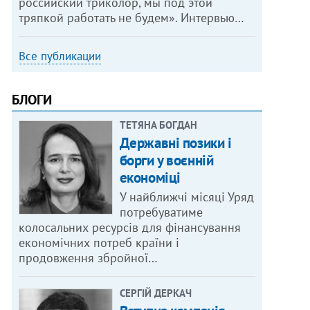
российский триколор, мы под этой
тряпкой работать не будем». Интервью…
Все публикации
БЛОГИ
ТЕТЯНА БОГДАН
Державні позики і
борги у воєнній
економіці
У найближчі місяці Уряд
потребуватиме
колосальних ресурсів для фінансування
економічних потреб країни і
продовження збройної…
СЕРГІЙ ДЕРКАЧ