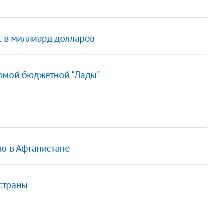
t в миллиард долларов
ормой бюджетной "Лады"
но в Афганистане
страны