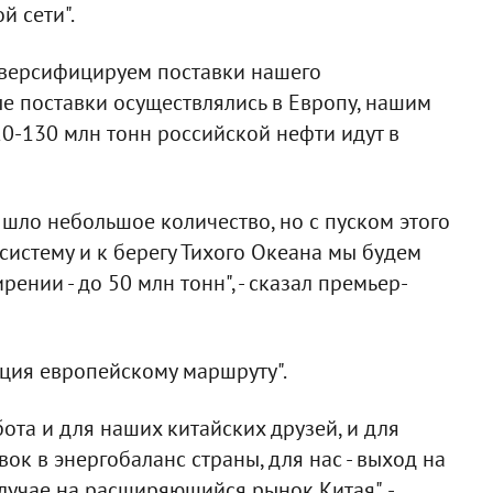
й сети".
диверсифицируем поставки нашего
ые поставки осуществлялись в Европу, нашим
20-130 млн тонн российской нефти идут в
 шло небольшое количество, но с пуском этого
систему и к берегу Тихого Океана мы будем
рении - до 50 млн тонн", - сказал премьер-
нция европейскому маршруту".
бота и для наших китайских друзей, и для
вок в энергобаланс страны, для нас - выход на
лучае на расширяющийся рынок Китая", -