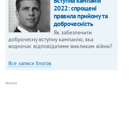
Вступна кампанія
2022: спрощені
правила прийому та
доброчесність
Як забезпечити
доброчесну вступну кампанію, яка
водночас відповідатиме викликам війни?
Все записи блогов
РЕКЛАМА