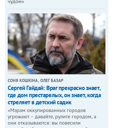
чудом»
СОНЯ КОШКІНА , ОЛЕГ БАЗАР
Сергей Гайдай: Враг прекрасно знает,
где дом престарелых, он знает, когда
стреляет в детский садик
«Мэрам оккупированных городов
угрожают – давайте, рулите городом, а
они отказываются: вы повесили