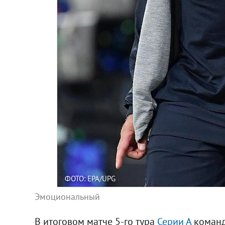
ФОТО: EPA/UPG
Эмоциональный
В итоговом матче 5-го тура
Серии А
коман