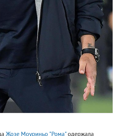
да
Жозе Моуриньо
"Рома"
одержала