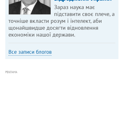
Зараз наука має
підставити своє плече, а
точніше вкласти розум і інтелект, аби
щонайшвидше досягти відновлення
економіки нашої держави.
Все записи блогов
РЕКЛАМА