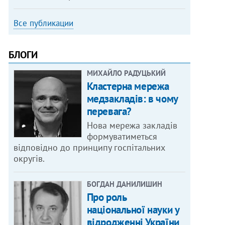
Все публикации
БЛОГИ
МИХАЙЛО РАДУЦЬКИЙ
Кластерна мережа
медзакладів: в чому
перевага?
Нова мережа закладів
формуватиметься
відповідно до принципу госпітальних
округів.
БОГДАН ДАНИЛИШИН
Про роль
національної науки у
відродженні України