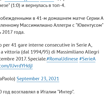
" (1:0) и вернулась в топ-4.
побежденными в 41-м домашнем матче Серии А
овленному Массимилиано Аллегри с "Ювентусом"
 2017 года.
 per 41 gare interne consecutive in Serie A,
 a vittoria (dal 1994/95) di Massimiliano Allegri
tembre 2017. Speciale.
#RomaUdinese
#SerieA
r.com/lUvrdYHdjJ
aPaolo)
September 23, 2021
год возглавлял в Италии "Интер".