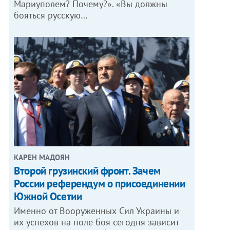
Мариуполем? Почему?». «Вы должны
бояться русскую…
КАРЕН МАДОЯН
Второй грузинский фронт. Зачем
России референдум о присоединении
Южной Осетии
Именно от Вооруженных Сил Украины и
их успехов на поле боя сегодня зависит