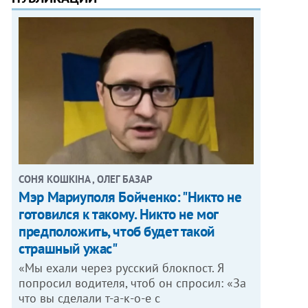
СОНЯ КОШКІНА , ОЛЕГ БАЗАР
Мэр Мариуполя Бойченко: "Никто не
готовился к такому. Никто не мог
предположить, чтоб будет такой
страшный ужас"
«Мы ехали через русский блокпост. Я
попросил водителя, чтоб он спросил: «За
что вы сделали т-а-к-о-е с