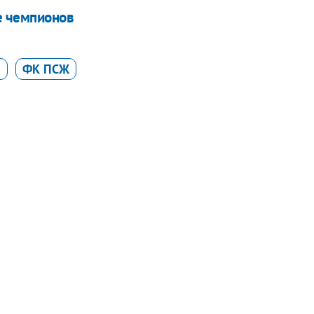
ге чемпионов
Ч
ФК ПСЖ