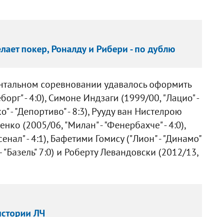
ает покер, Роналду и Рибери - по дублю
нтальном соревновании удавалось оформить
борг" - 4:0), Симоне Индзаги (1999/00, "Лацио" -
" - "Депортиво" - 8:3), Рууду ван Нистелрою
енко (2005/06, "Милан" - "Фенербахче" - 4:0),
енал" - 4:1), Бафетими Гомису ("Лион" - "Динамо"
 - "Базель" 7:0) и Роберту Левандовски (2012/13,
истории ЛЧ