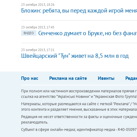
23 октября 2013, 18:26
Блохин: ребята, вы перед каждой игрой меня 
23 октября 2013, 17:45
Сенченко думает о Бруке, но без фан
ВИДЕО
23 октября 2013, 17:21
Швейцарский "Тун" живет на 8,5 млн в год
Про нас
Реклама на сайте
Ивенты
Реда
При полном или частичном воспроизведении материалов прямая ги
ссылка на агентство "Українськi Новини" и "Украинская Фото Групп
Материалы, которые размещаются на сайте с меткой "Реклама" / "Но
этого контента и разделяет мнения, высказанные в этих материала
Редакция не несет ответственности за факты и оценочные сужден
рекламодатель.
Субъект в сфере онлайн-медиа; идентификатор медиа - R40-05097