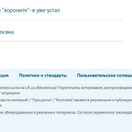
"хороните" - я уже устал
атизма
кция
Политики и стандарты
Пользовательское соглаш
перссылка на LB.ua обязательна! Перепечатка, копирование, воспроизведени
а" запрещено.
вости компаний" / "Пресрелиз" / "Promoted", являются рекламными и публикуют
х.
ия, обнародованные в рекламных материалах. Согласно украинскому законодат