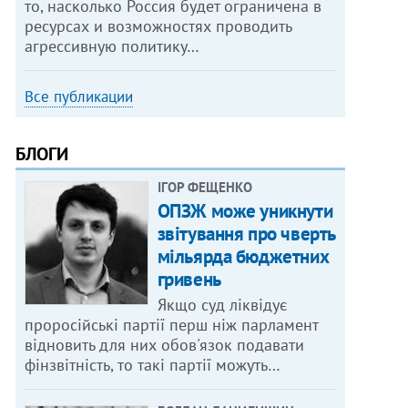
то, насколько Россия будет ограничена в
ресурсах и возможностях проводить
агрессивную политику…
Все публикации
БЛОГИ
ІГОР ФЕЩЕНКО
ОПЗЖ може уникнути
звітування про чверть
мільярда бюджетних
гривень
Якщо суд ліквідує
проросійські партії перш ніж парламент
відновить для них обов'язок подавати
фінзвітність, то такі партії можуть…