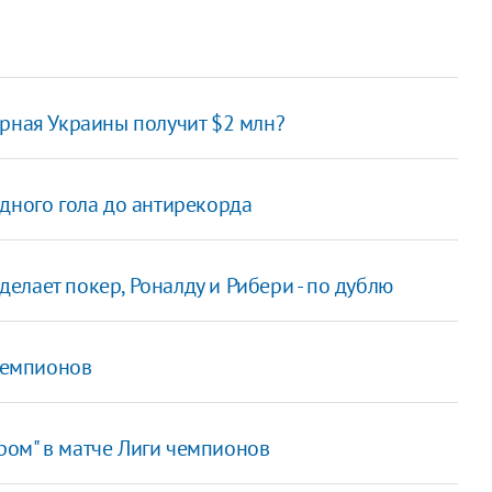
орная Украины получит $2 млн?
одного гола до антирекорда
елает покер, Роналду и Рибери - по дублю
 чемпионов
ром" в матче Лиги чемпионов