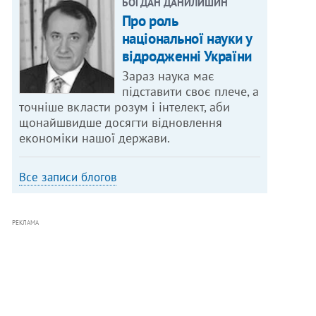
БОГДАН ДАНИЛИШИН
Про роль
національної науки у
відродженні України
Зараз наука має
підставити своє плече, а
точніше вкласти розум і інтелект, аби
щонайшвидше досягти відновлення
економіки нашої держави.
Все записи блогов
РЕКЛАМА