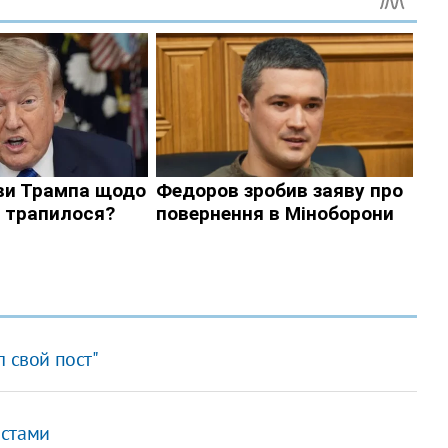
 свой пост"
истами