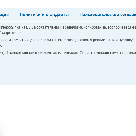
кция
Политики и стандарты
Пользовательское соглаш
перссылка на LB.ua обязательна! Перепечатка, копирование, воспроизведени
а" запрещено.
вости компаний" / "Пресрелиз" / "Promoted", являются рекламными и публикуют
х.
ия, обнародованные в рекламных материалах. Согласно украинскому законодат