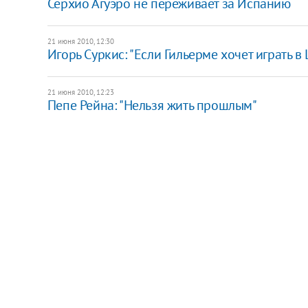
Серхио Агуэро не переживает за Испанию
21 июня 2010, 12:30
Игорь Суркис: "Если Гильерме хочет играть в
21 июня 2010, 12:23
Пепе Рейна: "Нельзя жить прошлым"