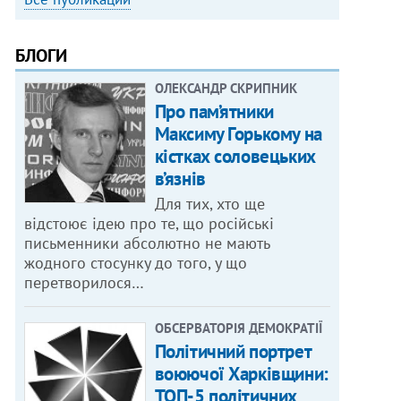
БЛОГИ
ОЛЕКСАНДР СКРИПНИК
Про пам’ятники
Максиму Горькому на
кістках соловецьких
в’язнів
Для тих, хто ще
відстоює ідею про те, що російські
письменники абсолютно не мають
жодного стосунку до того, у що
перетворилося…
ОБСЕРВАТОРІЯ ДЕМОКРАТІЇ
Політичний портрет
воюючої Харківщини:
ТОП-5 політичних