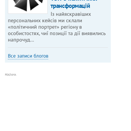
трансформацій
Із найяскравіших
персональних кейсів ми склали
«політичний портрет» регіону в
особистостях, чиї позиції та дії виявились
напрочуд…
Все записи блогов
РЕКЛАМА