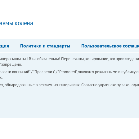
равмы колена
кция
Политики и стандарты
Пользовательское соглаш
перссылка на LB.ua обязательна! Перепечатка, копирование, воспроизведени
а" запрещено.
вости компаний" / "Пресрелиз" / "Promoted", являются рекламными и публикуют
х.
ия, обнародованные в рекламных материалах. Согласно украинскому законодат