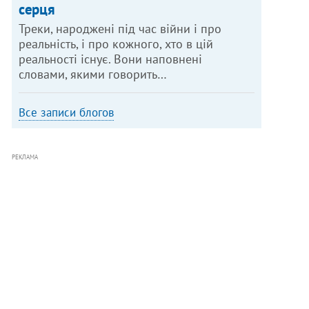
серця
Треки, народжені під час війни і про
реальність, і про кожного, хто в цій
реальності існує. Вони наповнені
словами, якими говорить…
Все записи блогов
РЕКЛАМА