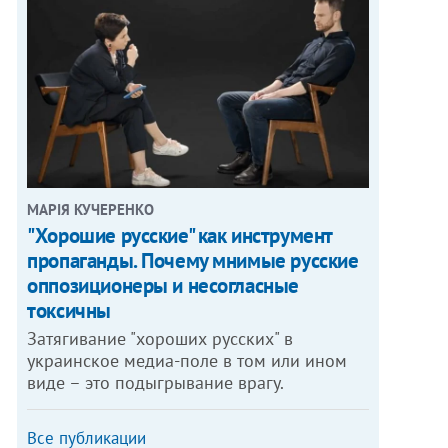
МАРІЯ КУЧЕРЕНКО
"Хорошие русские" как инструмент
пропаганды. Почему мнимые русские
оппозиционеры и несогласные
токсичны
Затягивание "хороших русских" в
украинское медиа-поле в том или ином
виде – это подыгрывание врагу.
Все публикации