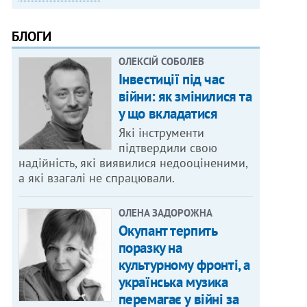
БЛОГИ
ОЛЕКСІЙ СОБОЛЕВ
Інвестиції під час
війни: як змінилися та
у що вкладатися
Які інструменти
підтвердили свою
надійність, які виявилися недооціненими,
а які взагалі не спрацювали.
ОЛЕНА ЗАДОРОЖНА
Окупант терпить
поразку на
культурному фронті, а
українська музика
перемагає у війні за