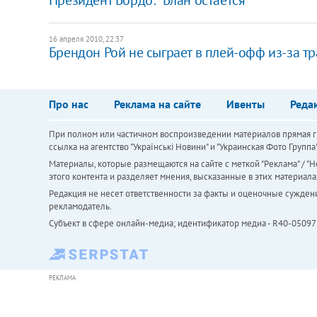
16 апреля 2010, 22:37
Брендон Рой не сыграет в плей-офф из-за т
Про нас
Реклама на сайте
Ивенты
Реда
При полном или частичном воспроизведении материалов прямая ги
ссылка на агентство "Українськi Новини" и "Украинская Фото Групп
Материалы, которые размещаются на сайте с меткой "Реклама" / "Но
этого контента и разделяет мнения, высказанные в этих материала
Редакция не несет ответственности за факты и оценочные сужден
рекламодатель.
Субъект в сфере онлайн-медиа; идентификатор медиа - R40-05097
РЕКЛАМА