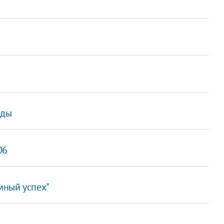
рды
06
омный успех"