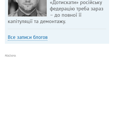
«Дотискати» російську
федерацію треба зараз
– до повної її
капітуляції та демонтажу.
Все записи блогов
РЕКЛАМА