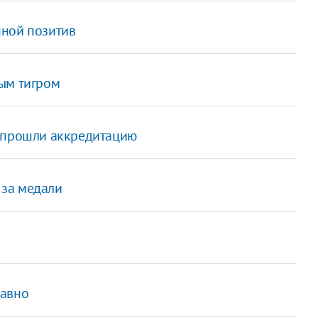
шной позитив
ым тигром
в прошли аккредитацию
 за медали
давно