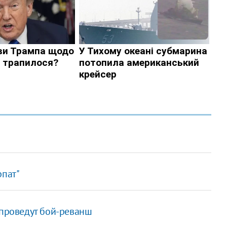
рпат"
 проведут бой-реванш