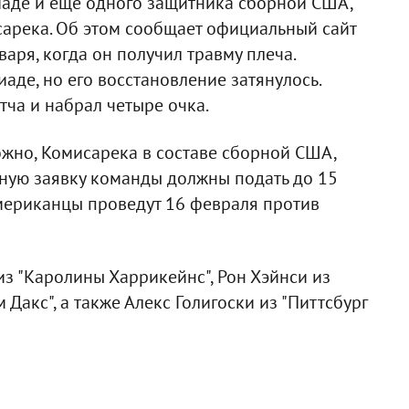
иаде и еще одного защитника сборной США,
сарека. Об этом сообщает официальный сайт
аря, когда он получил травму плеча.
аде, но его восстановление затянулось.
тча и набрал четыре очка.
ожно, Комисарека в составе сборной США,
ьную заявку команды должны подать до 15
мериканцы проведут 16 февраля против
из "Каролины Харрикейнс", Рон Хэйнси из
 Дакс", а также Алекс Голигоски из "Питтсбург