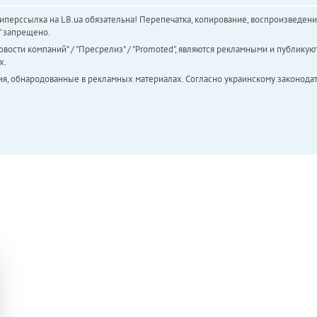
перссылка на LB.ua обязательна! Перепечатка, копирование, воспроизведени
а" запрещено.
вости компаний" / "Пресрелиз" / "Promoted", являются рекламными и публикуют
х.
ия, обнародованные в рекламных материалах. Согласно украинскому законодат