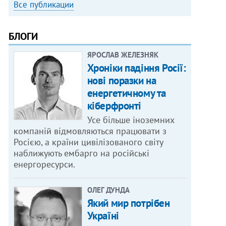
Все публикации
БЛОГИ
ЯРОСЛАВ ЖЕЛЕЗНЯК
Хроніки падіння Росії:
нові поразки на
енергетичному та
кіберфронті
Усе більше іноземних
компаній відмовляються працювати з
Росією, а країни цивілізованого світу
наближують ембарго на російські
енергоресурси.
ОЛЕГ ДУНДА
Який мир потрібен
Україні