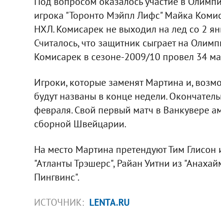
Под вопросом оказалось участие в Олимп
игрока "Торонто Мэйпл Лифс" Майка Коми
НХЛ. Комисарек не выходил на лед со 2 янв
Считалось, что защитник сыграет на Олимпи
Комисарек в сезоне-2009/10 провел 34 ма
Игроки, которые заменят Мартина и, возм
будут названы в конце недели. Окончател
февраля. Свой первый матч в Ванкувере а
сборной Швейцарии.
На место Мартина претендуют Тим Глисон 
"Атланты Трэшерс", Райан Уитни из "Анахайм
Пингвинс".
ИСТОЧНИК:
LENTA.RU