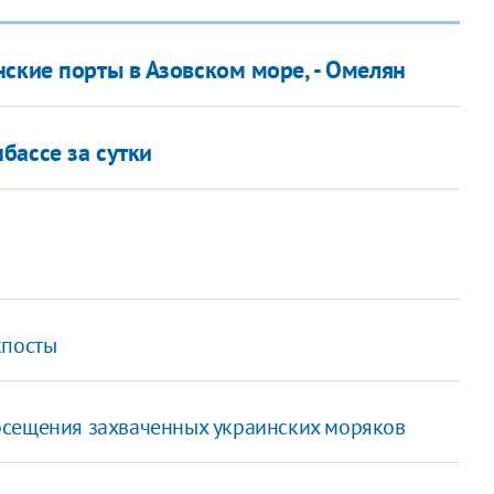
нские порты в Азовском море, - Омелян
бассе за сутки
кпосты
осещения захваченных украинских моряков