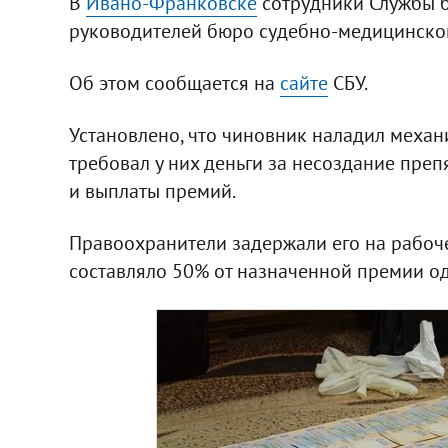
В
Ивано-Франковске
сотрудники Службы б
руководителей бюро судебно-медицинской
Об этом сообщается на
сайте
СБУ.
Установлено, что чиновник наладил механ
требовал у них деньги за несоздание пре
и выплаты премий.
Правоохранители задержали его на рабоче
составляло 50% от назначенной премии о