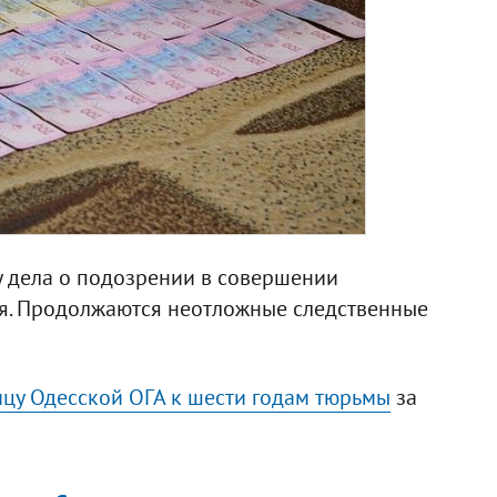
у дела о подозрении в совершении
я. Продолжаются неотложные следственные
цу Одесской ОГА к шести годам тюрьмы
за