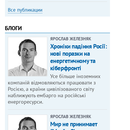
Все публикации
БЛОГИ
ЯРОСЛАВ ЖЕЛЕЗНЯК
Хроніки падіння Росії:
нові поразки на
енергетичному та
кіберфронті
Усе більше іноземних
компаній відмовляються працювати з
Росією, а країни цивілізованого світу
наближують ембарго на російські
енергоресурси.
ЯРОСЛАВ ЖЕЛЕЗНЯК
Мир не принимает