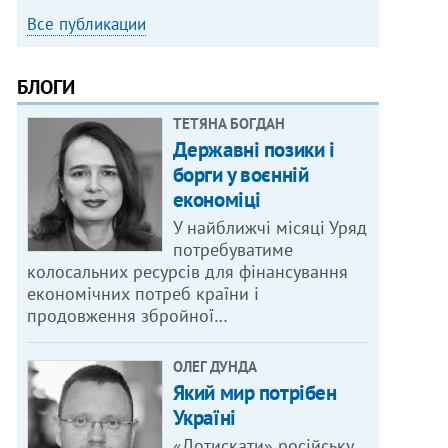
Все публикации
БЛОГИ
ТЕТЯНА БОГДАН
Державні позики і
борги у воєнній
економіці
У найближчі місяці Уряд
потребуватиме
колосальних ресурсів для фінансування
економічних потреб країни і
продовження збройної…
ОЛЕГ ДУНДА
Який мир потрібен
Україні
«Дотискати» російську