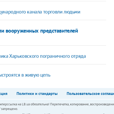
дународного канала торговли людьми
али вооруженных представителей
ика Харьковского пограничного отряда
выстроятся в живую цепь
кция
Политики и стандарты
Пользовательское соглаш
перссылка на LB.ua обязательна! Перепечатка, копирование, воспроизведени
а" запрещено.