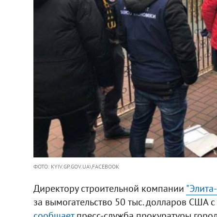
ФОТО: KYIV.GP.GOV.UA\FACEBOOK
Директору строительной компании
"Элита
за вымогательство 50 тыс. долларов США с 
сообщает
пресс-служба прокуратуры город