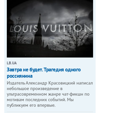
LB.UA
Завтра не будет. Трагедия одного
россиянина
Издатель Александр Красовицкий написал
небольшое произведение в
ультрасовременном жанре чат-фикшн по
мотивам последних событий. Мы
публикуем его впервые.