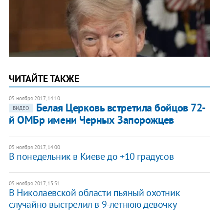
ЧИТАЙТЕ ТАКЖЕ
05 ноября 2017, 14:10
​Белая Церковь встретила бойцов 72-
ВИДЕО
й ОМБр имени Черных Запорожцев
05 ноября 2017, 14:00
В понедельник в Киеве до +10 градусов
05 ноября 2017, 13:51
В Николаевской области пьяный охотник
случайно выстрелил в 9-летнюю девочку