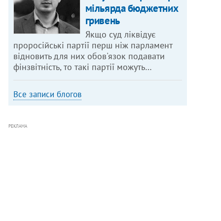
мільярда бюджетних
гривень
Якщо суд ліквідує
проросійські партії перш ніж парламент
відновить для них обов'язок подавати
фінзвітність, то такі партії можуть…
Все записи блогов
РЕКЛАМА