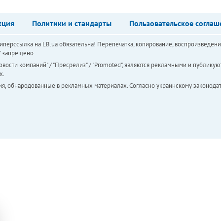
кция
Политики и стандарты
Пользовательское соглаш
перссылка на LB.ua обязательна! Перепечатка, копирование, воспроизведени
а" запрещено.
вости компаний" / "Пресрелиз" / "Promoted", являются рекламными и публикуют
х.
ия, обнародованные в рекламных материалах. Согласно украинскому законодат