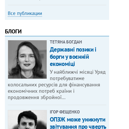
Все публикации
БЛОГИ
ТЕТЯНА БОГДАН
Державні позики і
борги у воєнній
економіці
У найближчі місяці Уряд
потребуватиме
колосальних ресурсів для фінансування
економічних потреб країни і
продовження збройної…
ІГОР ФЕЩЕНКО
ОПЗЖ може уникнути
звітування про чверть