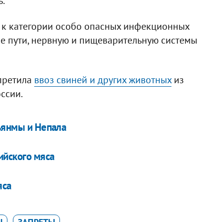
ь.
я к категории особо опасных инфекционных
е пути, нервную и пищеварительную системы
претила
ввоз свиней и других животных
из
ссии.
Мьянмы и Непала
ийского мяса
яса