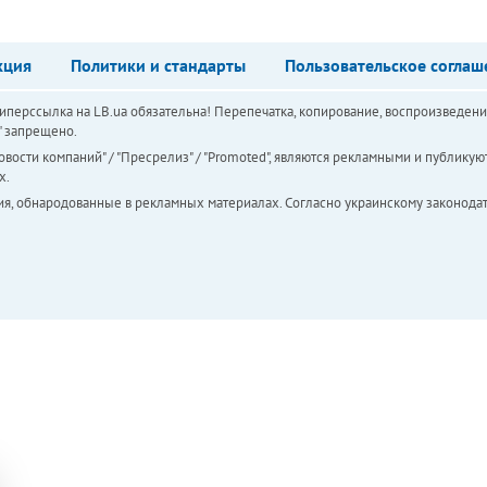
кция
Политики и стандарты
Пользовательское соглаш
перссылка на LB.ua обязательна! Перепечатка, копирование, воспроизведени
а" запрещено.
вости компаний" / "Пресрелиз" / "Promoted", являются рекламными и публикуют
х.
ия, обнародованные в рекламных материалах. Согласно украинскому законодат