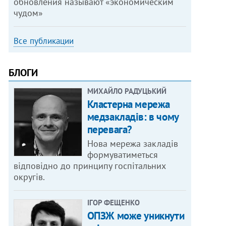
обновления называют «экономическим
чудом»
Все публикации
БЛОГИ
МИХАЙЛО РАДУЦЬКИЙ
Кластерна мережа
медзакладів: в чому
перевага?
Нова мережа закладів
формуватиметься
відповідно до принципу госпітальних
округів.
ІГОР ФЕЩЕНКО
ОПЗЖ може уникнути