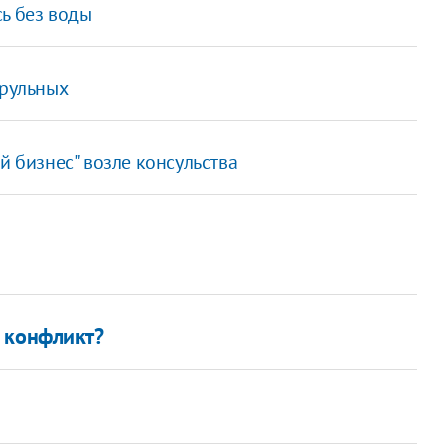
ь без воды
трульных
й бизнес" возле консульства
 конфликт?