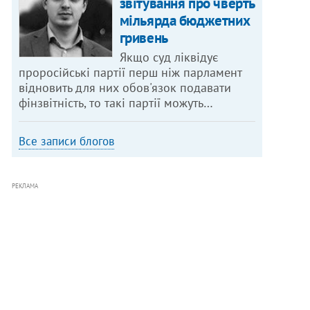
звітування про чверть
мільярда бюджетних
гривень
Якщо суд ліквідує
проросійські партії перш ніж парламент
відновить для них обов'язок подавати
фінзвітність, то такі партії можуть…
Все записи блогов
РЕКЛАМА