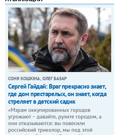
СОНЯ КОШКІНА , ОЛЕГ БАЗАР
Сергей Гайдай: Враг прекрасно знает,
где дом престарелых, он знает, когда
стреляет в детский садик
«Мэрам оккупированных городов
угрожают – давайте, рулите городом, а
они отказываются: вы повесили
российский триколор, мы под этой