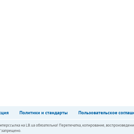
кция
Политики и стандарты
Пользовательское соглаш
перссылка на LB.ua обязательна! Перепечатка, копирование, воспроизведени
а" запрещено.