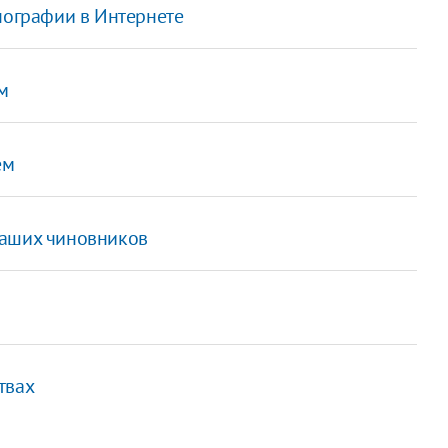
нографии в Интернете
м
ем
наших чиновников
твах