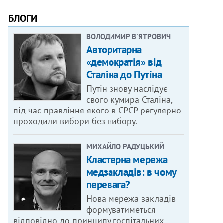
БЛОГИ
ВОЛОДИМИР В'ЯТРОВИЧ
Авторитарна
«демократія» від
Сталіна до Путіна
Путін знову наслідує
свого кумира Сталіна,
під час правління якого в СРСР регулярно
проходили вибори без вибору.
МИХАЙЛО РАДУЦЬКИЙ
Кластерна мережа
медзакладів: в чому
перевага?
Нова мережа закладів
формуватиметься
відповідно до принципу госпітальних