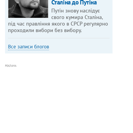
Сталіна до Путіна
Путін знову наслідує
свого кумира Сталіна,
під час правління якого в СРСР регулярно
проходили вибори без вибору.
Все записи блогов
РЕКЛАМА