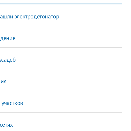
нашли электродетонатор
ждение
усадеб
ния
 участков
сетях