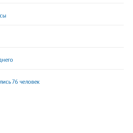
йсы
днего
лись 76 человек