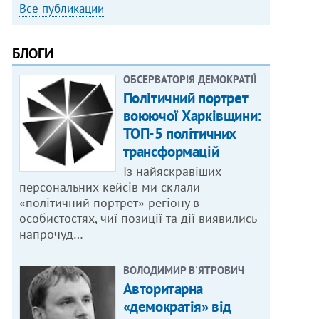
Все публикации
БЛОГИ
ОБСЕРВАТОРІЯ ДЕМОКРАТІЇ
Політичний портрет
воюючої Харківщини:
ТОП-5 політичних
трансформацій
Із найяскравіших
персональних кейсів ми склали
«політичний портрет» регіону в
особистостях, чиї позиції та дії виявились
напрочуд…
ВОЛОДИМИР В'ЯТРОВИЧ
Авторитарна
«демократія» від