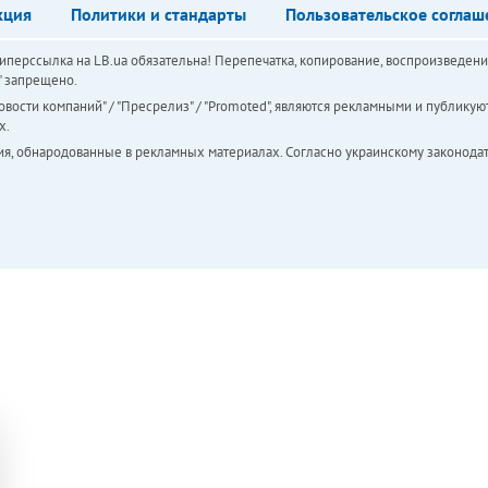
кция
Политики и стандарты
Пользовательское соглаш
перссылка на LB.ua обязательна! Перепечатка, копирование, воспроизведени
а" запрещено.
вости компаний" / "Пресрелиз" / "Promoted", являются рекламными и публикуют
х.
ия, обнародованные в рекламных материалах. Согласно украинскому законодат