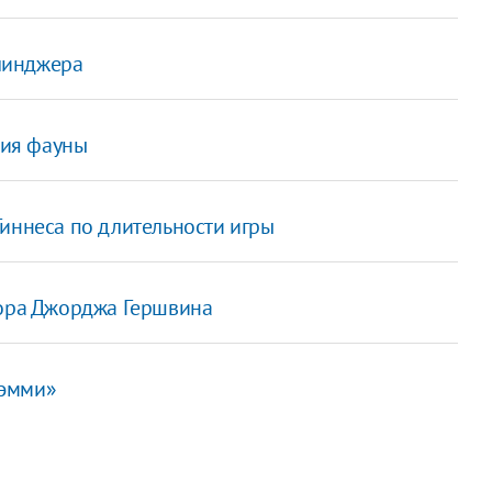
линджера
ия фауны
иннеса по длительности игры
тора Джорджа Гершвина
рэмми»