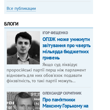
Все публикации
БЛОГИ
ІГОР ФЕЩЕНКО
ОПЗЖ може уникнути
звітування про чверть
мільярда бюджетних
гривень
Якщо суд ліквідує
проросійські партії перш ніж парламент
відновить для них обов'язок подавати
фінзвітність, то такі партії можуть…
ОЛЕКСАНДР СКРИПНИК
Про пам’ятники
Максиму Горькому на