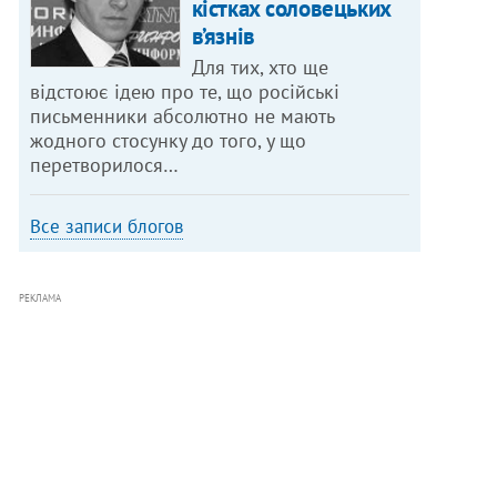
кістках соловецьких
в’язнів
Для тих, хто ще
відстоює ідею про те, що російські
письменники абсолютно не мають
жодного стосунку до того, у що
перетворилося…
Все записи блогов
РЕКЛАМА