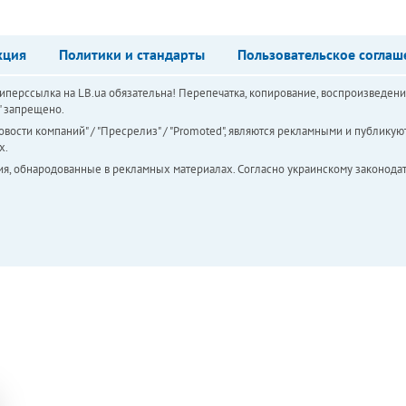
кция
Политики и стандарты
Пользовательское соглаш
перссылка на LB.ua обязательна! Перепечатка, копирование, воспроизведени
а" запрещено.
вости компаний" / "Пресрелиз" / "Promoted", являются рекламными и публикуют
х.
ия, обнародованные в рекламных материалах. Согласно украинскому законодат