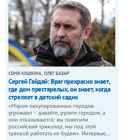
СОНЯ КОШКІНА , ОЛЕГ БАЗАР
Сергей Гайдай: Враг прекрасно знает,
где дом престарелых, он знает, когда
стреляет в детский садик
«Мэрам оккупированных городов
угрожают – давайте, рулите городом, а
они отказываются: вы повесили
российский триколор, мы под этой
тряпкой работать не будем». Интервью…