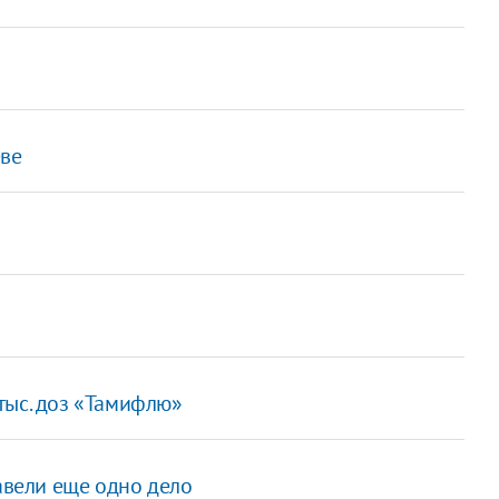
еве
тыс. доз «Тамифлю»
завели еще одно дело