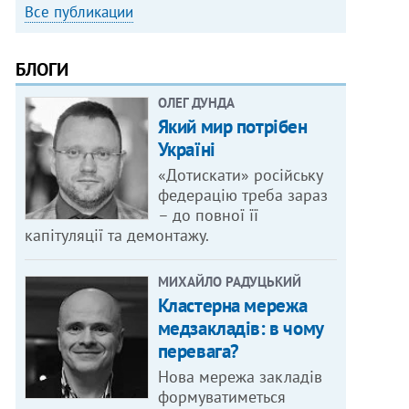
Все публикации
БЛОГИ
ОЛЕГ ДУНДА
Який мир потрібен
Україні
«Дотискати» російську
федерацію треба зараз
– до повної її
капітуляції та демонтажу.
МИХАЙЛО РАДУЦЬКИЙ
Кластерна мережа
медзакладів: в чому
перевага?
Нова мережа закладів
формуватиметься