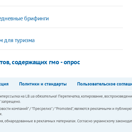
жедневные брифинги
м для туризма
тов, содержащих гмо - опрос
кция
Политики и стандарты
Пользовательское соглаш
перссылка на LB.ua обязательна! Перепечатка, копирование, воспроизведени
а" запрещено.
вости компаний" / "Пресрелиз" / "Promoted", являются рекламными и публикуют
х.
ия, обнародованные в рекламных материалах. Согласно украинскому законодат