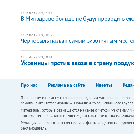
17 ноября 2009, 11:44
В Минздраве больше не будут проводить е
17 ноября 2009, 10:53
Чернобыль назван самым экзотичным место
17 ноября 2009, 10:28
Украинцы против ввоза в страну продук
Про нас
Реклама на сайте
Ивенты
Реда
При полном или частичном воспроизведении материалов прямая ги
ссылка на агентство "Українськi Новини" и "Украинская Фото Групп
Материалы, которые размещаются на сайте с меткой "Реклама" / "Но
этого контента и разделяет мнения, высказанные в этих материала
Редакция не несет ответственности за факты и оценочные сужден
рекламодатель.