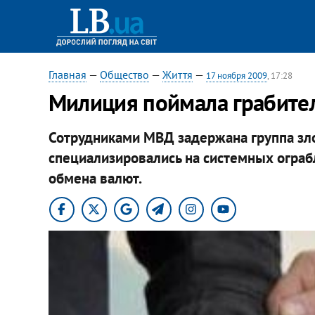
Главная
—
Общество
—
Життя
—
17 ноября 2009
, 17:28
Милиция поймала грабител
Сотрудниками МВД задержана группа з
специализировались на системных ограб
обмена валют.