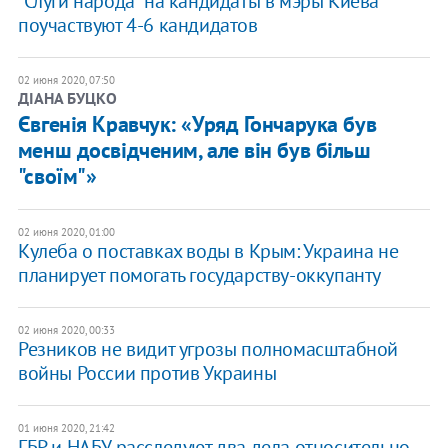
"Слуги народа" на кандидаты в мэры Киева
поучаствуют 4-6 кандидатов
02 июня 2020, 07:50
ДІАНА БУЦКО
Євгенія Кравчук: «Уряд Гончарука був
менш досвідченим, але він був більш
"своїм"»
02 июня 2020, 01:00
Кулеба о поставках воды в Крым: Украина не
планирует помогать государству-оккупанту
02 июня 2020, 00:33
Резников не видит угрозы полномасштабной
войны России против Украины
01 июня 2020, 21:42
ГБР и НАБУ расследуют два дела относительно