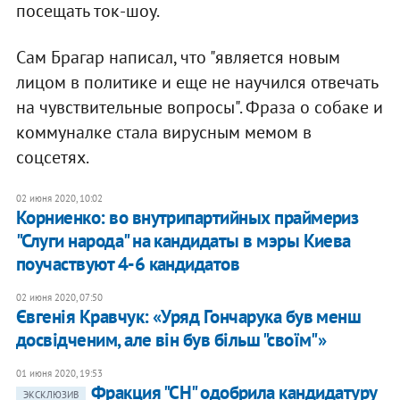
посещать ток-шоу.
Сам Брагар написал, что "является новым
лицом в политике и еще не научился отвечать
на чувствительные вопросы". Фраза о собаке и
коммуналке стала вирусным мемом в
соцсетях.
02 июня 2020, 10:02
Корниенко: во внутрипартийных праймериз
"Слуги народа" на кандидаты в мэры Киева
поучаствуют 4-6 кандидатов
02 июня 2020, 07:50
Євгенія Кравчук: «Уряд Гончарука був менш
досвідченим, але він був більш "своїм"»
01 июня 2020, 19:53
Фракция "СН" одобрила кандидатуру
ЭКСКЛЮЗИВ