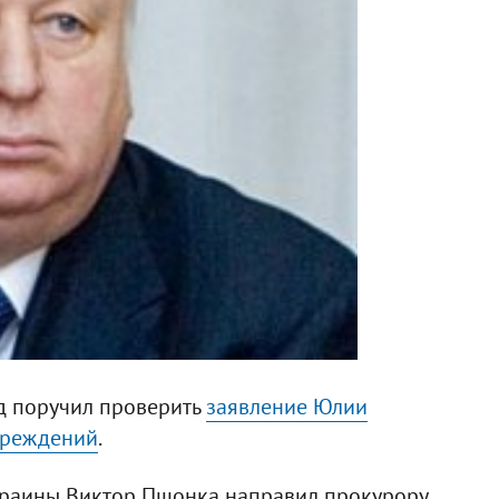
д поручил проверить
заявление Юлии
вреждений
.
краины Виктор Пшонка направил прокурору