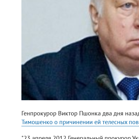
Генпрокурор Виктор Пшонка два дня наза
Тимошенко о причинении ей телесных по
"23 апреля 2012 Генеральный прокурор У