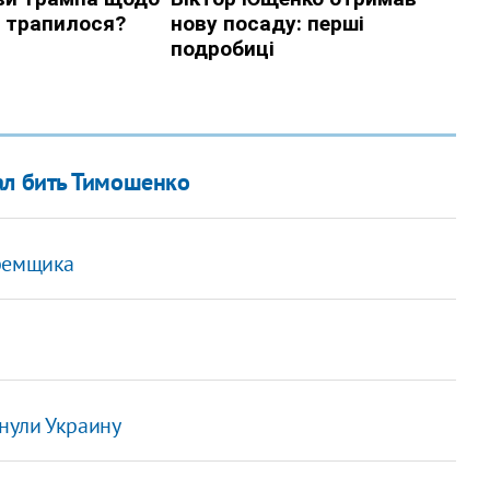
ал бить Тимошенко
юремщика
нули Украину