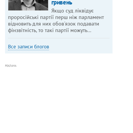
гривень
Якщо суд ліквідує
проросійські партії перш ніж парламент
відновить для них обов'язок подавати
фінзвітність, то такі партії можуть…
Все записи блогов
РЕКЛАМА