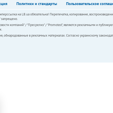
кция
Политики и стандарты
Пользовательское соглаш
перссылка на LB.ua обязательна! Перепечатка, копирование, воспроизведени
а" запрещено.
вости компаний" / "Пресрелиз" / "Promoted", являются рекламными и публикуют
х.
ия, обнародованные в рекламных материалах. Согласно украинскому законодат