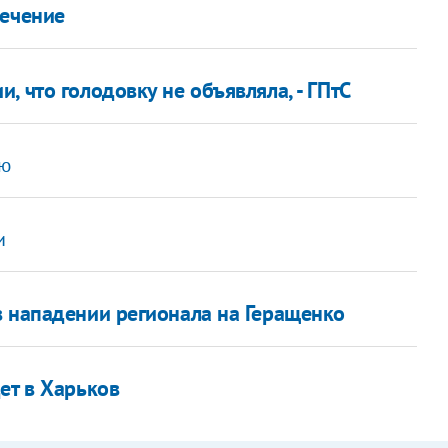
лечение
, что голодовку не объявляла, - ГПтС
ью
и
в нападении регионала на Геращенко
ет в Харьков