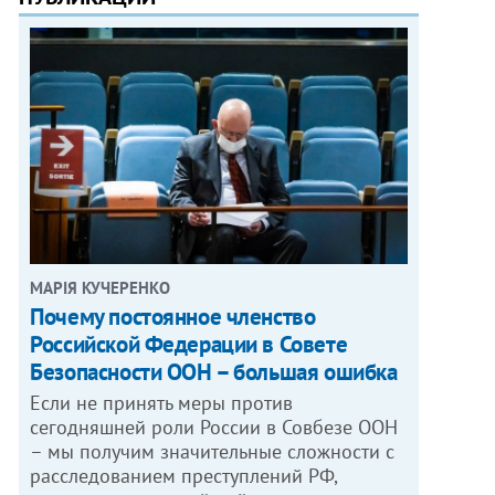
МАРІЯ КУЧЕРЕНКО
​Почему постоянное членство
Российской Федерации в Совете
Безопасности ООН – большая ошибка
Если не принять меры против
сегодняшней роли России в Совбезе ООН
– мы получим значительные сложности с
расследованием преступлений РФ,