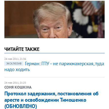
ЧИТАЙТЕ ТАКЖЕ
24 мая 2011, 21:36
Герман: ГПУ – не парикмахерская, туда
ЭКСКЛЮЗИВ
надо ходить
24 мая 2011, 21:25
СОНЯ КОШКІНА
Протокол задержания, постановления об
аресте и освобождении Тимошенко
(ОБНОВЛЕНО)