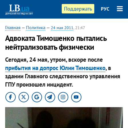
Поддержать
РУС
Главная
—
Политика
—
24 мая 2011
, 21:47
Адвоката Тимошенко пытались
нейтрализовать физически
Сегодня, 24 мая, утром, вскоре после
прибытия на допрос Юлии Тимошенко
, в
здании Главного следственного управления
ГПУ произошел инцидент.