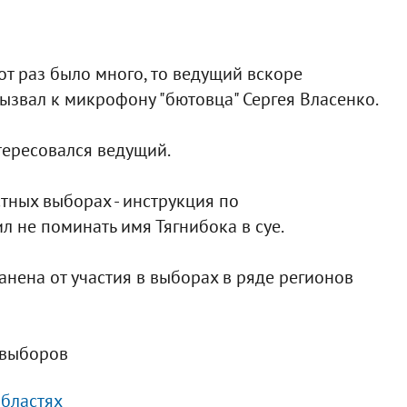
от раз было много, то ведущий вскоре
вызвал к микрофону "бютовца" Сергея Власенко.
нтересовался ведущий.
естных выборах - инструкция по
л не поминать имя Тягнибока в суе.
ранена от участия в выборах в ряде регионов
 выборов
областях