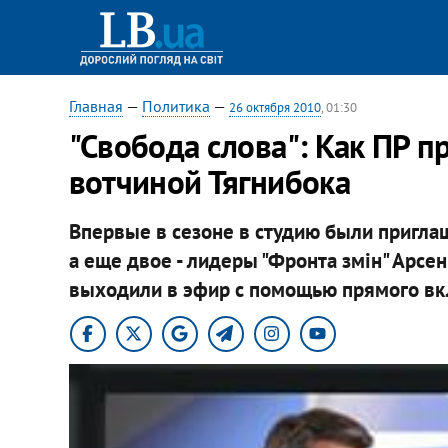
Главная
—
Политика
—
26 октября 2010
, 01:30
"Свобода слова": Как ПР 
вотчиной Тягнибока
Впервые в сезоне в студию были приглаш
а еще двое - лидеры "Фронта змін" Арсе
выходили в эфир с помощью прямого вк