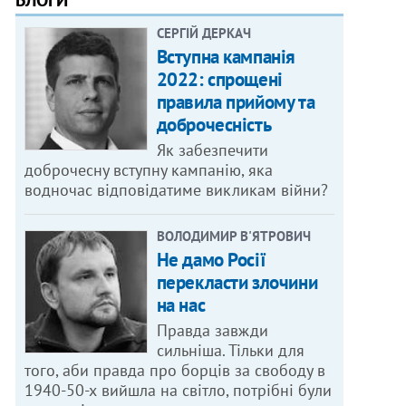
БЛОГИ
СЕРГІЙ ДЕРКАЧ
Вступна кампанія
2022: спрощені
правила прийому та
доброчесність
Як забезпечити
доброчесну вступну кампанію, яка
водночас відповідатиме викликам війни?
ВОЛОДИМИР В'ЯТРОВИЧ
Не дамо Росії
перекласти злочини
на нас
Правда завжди
сильніша. Тільки для
того, аби правда про борців за свободу в
1940-50-х вийшла на світло, потрібні були