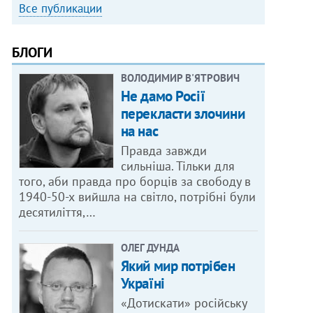
Все публикации
БЛОГИ
ВОЛОДИМИР В'ЯТРОВИЧ
Не дамо Росії
перекласти злочини
на нас
Правда завжди
сильніша. Тільки для
того, аби правда про борців за свободу в
1940-50-х вийшла на світло, потрібні були
десятиліття,…
ОЛЕГ ДУНДА
Який мир потрібен
Україні
«Дотискати» російську