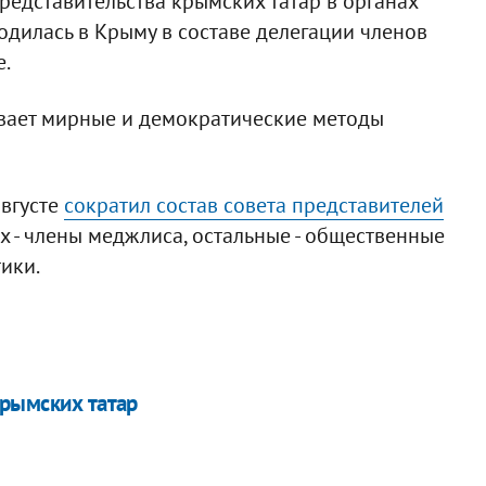
едставительства крымских татар в органах
ходилась в Крыму в составе делегации членов
е.
ивает мирные и демократические методы
августе
сократил состав совета представителей
них - члены меджлиса, остальные - общественные
ики.
крымских татар