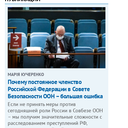
МАРІЯ КУЧЕРЕНКО
​Почему постоянное членство
Российской Федерации в Совете
Безопасности ООН – большая ошибка
Если не принять меры против
сегодняшней роли России в Совбезе ООН
– мы получим значительные сложности с
расследованием преступлений РФ,