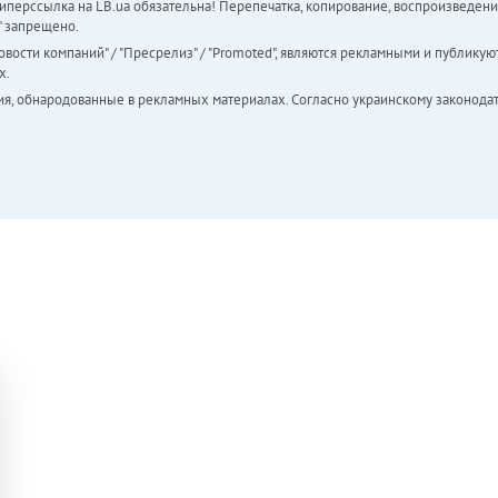
перссылка на LB.ua обязательна! Перепечатка, копирование, воспроизведени
а" запрещено.
вости компаний" / "Пресрелиз" / "Promoted", являются рекламными и публикуют
х.
ия, обнародованные в рекламных материалах. Согласно украинскому законодат