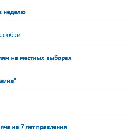
з неделю
енофобом
иям на местных выборах
раина"
ича на 7 лет правления