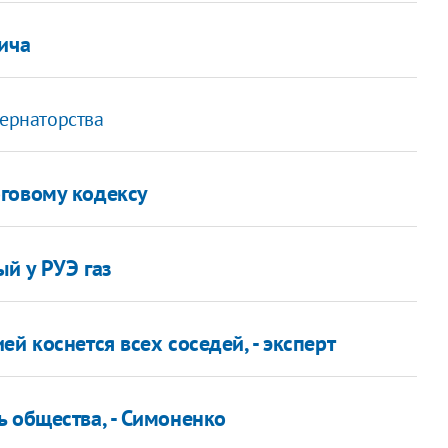
ича
бернаторства
оговому кодексу
ый у РУЭ газ
й коснется всех соседей, - эксперт
ь общества, - Симоненко