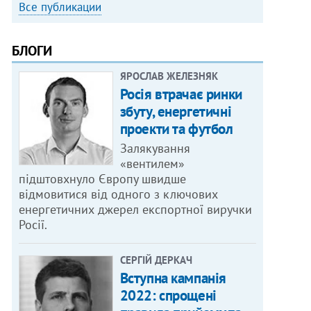
Все публикации
БЛОГИ
ЯРОСЛАВ ЖЕЛЕЗНЯК
Росія втрачає ринки
збуту, енергетичні
проекти та футбол
Залякування
«вентилем»
підштовхнуло Європу швидше
відмовитися від одного з ключових
енергетичних джерел експортної виручки
Росії.
СЕРГІЙ ДЕРКАЧ
Вступна кампанія
2022: спрощені