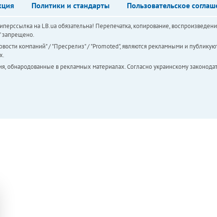
кция
Политики и стандарты
Пользовательское соглаш
перссылка на LB.ua обязательна! Перепечатка, копирование, воспроизведени
а" запрещено.
вости компаний" / "Пресрелиз" / "Promoted", являются рекламными и публикуют
х.
ия, обнародованные в рекламных материалах. Согласно украинскому законодат