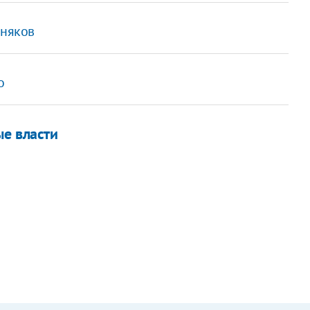
рняков
о
ые власти