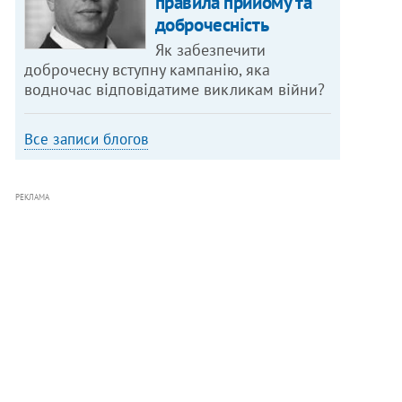
правила прийому та
доброчесність
Як забезпечити
доброчесну вступну кампанію, яка
водночас відповідатиме викликам війни?
Все записи блогов
РЕКЛАМА