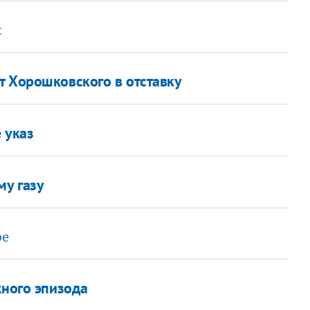
с
т Хорошковского в отставку
 указ
му газу
ре
жного эпизода