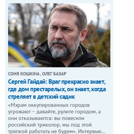
СОНЯ КОШКІНА , ОЛЕГ БАЗАР
Сергей Гайдай: Враг прекрасно знает,
где дом престарелых, он знает, когда
стреляет в детский садик
«Мэрам оккупированных городов
угрожают – давайте, рулите городом, а
они отказываются: вы повесили
российский триколор, мы под этой
тряпкой работать не будем». Интервью…