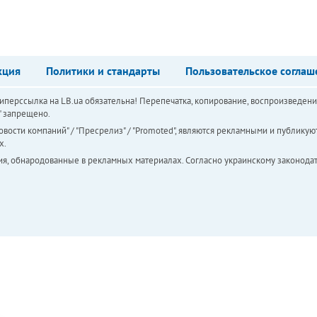
кция
Политики и стандарты
Пользовательское соглаш
перссылка на LB.ua обязательна! Перепечатка, копирование, воспроизведени
а" запрещено.
вости компаний" / "Пресрелиз" / "Promoted", являются рекламными и публикуют
х.
ия, обнародованные в рекламных материалах. Согласно украинскому законодат