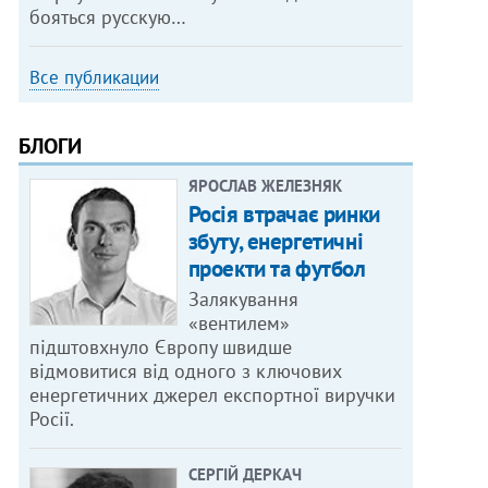
бояться русскую…
Все публикации
БЛОГИ
ЯРОСЛАВ ЖЕЛЕЗНЯК
Росія втрачає ринки
збуту, енергетичні
проекти та футбол
Залякування
«вентилем»
підштовхнуло Європу швидше
відмовитися від одного з ключових
енергетичних джерел експортної виручки
Росії.
СЕРГІЙ ДЕРКАЧ