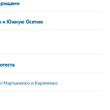
варищами
ию и Южную Осетию
отеста
лат Мартыненко и Кириленко