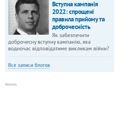
Вступна кампанія
2022: спрощені
правила прийому та
доброчесність
Як забезпечити
доброчесну вступну кампанію, яка
водночас відповідатиме викликам війни?
Все записи блогов
РЕКЛАМА