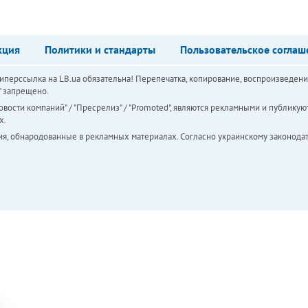
кция
Политики и стандарты
Пользовательское соглаш
перссылка на LB.ua обязательна! Перепечатка, копирование, воспроизведени
а" запрещено.
вости компаний" / "Пресрелиз" / "Promoted", являются рекламными и публикуют
х.
ия, обнародованные в рекламных материалах. Согласно украинскому законодат