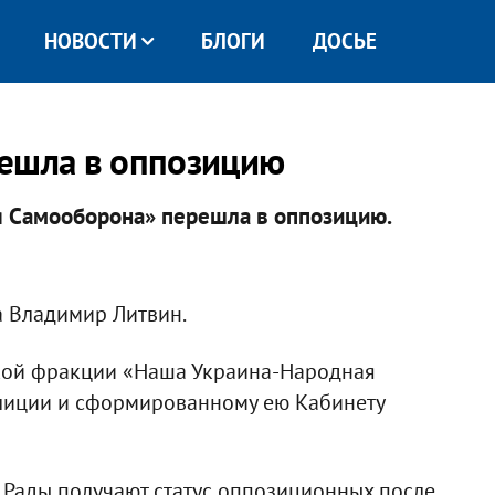
НОВОСТИ
БЛОГИ
ДОСЬЕ
решла в оппозицию
 Самооборона» перешла в оппозицию.
а Владимир Литвин.
кой фракции «Наша Украина-Народная
лиции и сформированному ею Кабинету
 Рады получают статус оппозиционных после