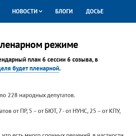
НОВОСТИ
БЛОГИ
ДОСЬЕ
 пленарном режиме
ндарный план 6 сессии 6 созыва, в
еля будет пленарной
.
ло 228 народных депутатов.
в от ПР, 5 – от БЮТ, 7 - от НУНС, 25 – от КПУ,
что есть много срочных решений, в частности,