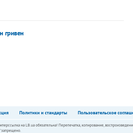
н гривен
кция
Политики и стандарты
Пользовательское соглаш
перссылка на LB.ua обязательна! Перепечатка, копирование, воспроизведени
а" запрещено.