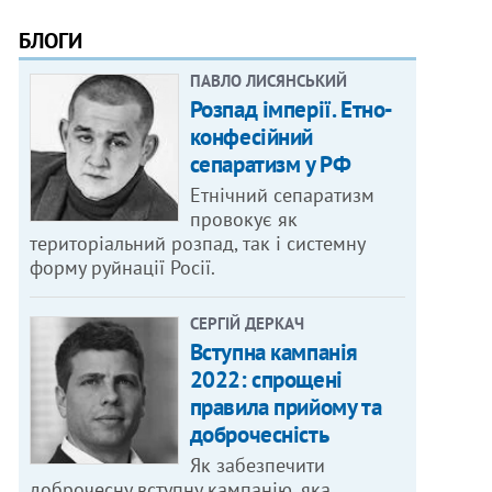
БЛОГИ
ПАВЛО ЛИСЯНСЬКИЙ
Розпад імперії. Етно-
конфесійний
сепаратизм у РФ
Етнічний сепаратизм
провокує як
територіальний розпад, так і системну
форму руйнації Росії.
СЕРГІЙ ДЕРКАЧ
Вступна кампанія
2022: спрощені
правила прийому та
доброчесність
Як забезпечити
доброчесну вступну кампанію, яка