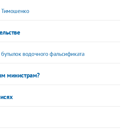
а Тимошенко
ельстве
 бутылок водочного фальсификата
рым министрам?
писях