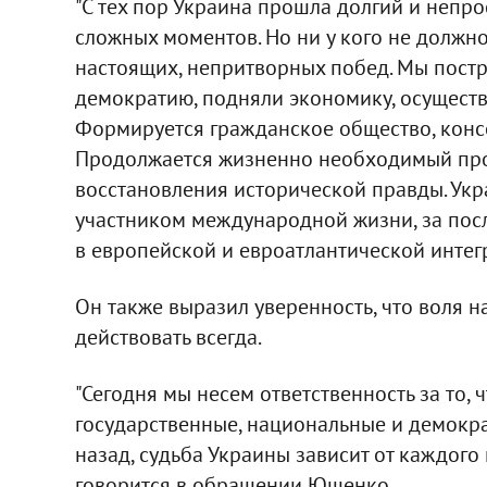
"С тех пор Украина прошла долгий и непро
сложных моментов. Но ни у кого не должно
настоящих, непритворных побед. Мы постр
демократию, подняли экономику, осущест
Формируется гражданское общество, конс
Продолжается жизненно необходимый про
восстановления исторической правды. Ук
участником международной жизни, за пос
в европейской и евроатлантической интегр
Он также выразил уверенность, что воля 
действовать всегда.
"Сегодня мы несем ответственность за то,
государственные, национальные и демократ
назад, судьба Украины зависит от каждого и
говорится в обращении Ющенко.