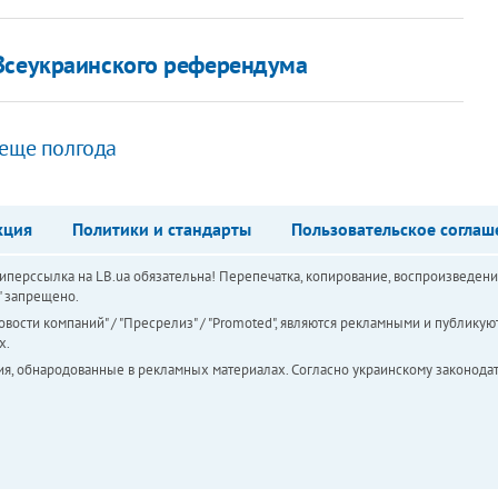
 Всеукраинского референдума
 еще полгода
кция
Политики и стандарты
Пользовательское соглаш
перссылка на LB.ua обязательна! Перепечатка, копирование, воспроизведени
а" запрещено.
вости компаний" / "Пресрелиз" / "Promoted", являются рекламными и публикуют
х.
ия, обнародованные в рекламных материалах. Согласно украинскому законодат