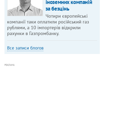
іноземних компаній
за безцінь
Чотири європейські
компанії таки оплатили російський газ
рублями, а 10 імпортерів відкрили
рахунки в Газпромбанку.
Все записи блогов
РЕКЛАМА