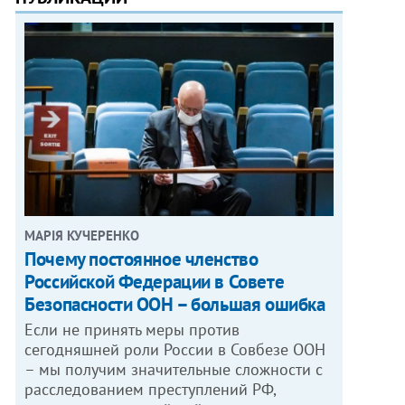
МАРІЯ КУЧЕРЕНКО
​Почему постоянное членство
Российской Федерации в Совете
Безопасности ООН – большая ошибка
Если не принять меры против
сегодняшней роли России в Совбезе ООН
– мы получим значительные сложности с
расследованием преступлений РФ,