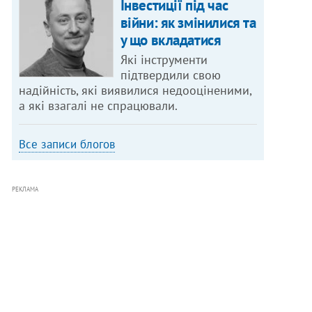
Інвестиції під час
війни: як змінилися та
у що вкладатися
Які інструменти
підтвердили свою
надійність, які виявилися недооціненими,
а які взагалі не спрацювали.
Все записи блогов
РЕКЛАМА