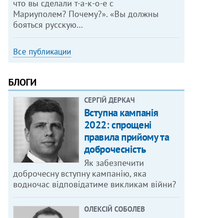
что вы сделали т-а-к-о-е с
Мариуполем? Почему?». «Вы должны
бояться русскую…
Все публикации
БЛОГИ
СЕРГІЙ ДЕРКАЧ
Вступна кампанія
2022: спрощені
правила прийому та
доброчесність
Як забезпечити
доброчесну вступну кампанію, яка
водночас відповідатиме викликам війни?
ОЛЕКСІЙ СОБОЛЕВ