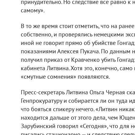
принудительно. Но следствие все равно к 
самому».
В то же время стоит отметить, что на ран
собственно, и проверялись немецкими эксп
иной не говорит прямо об убийстве Гонгадз
показаниями Алексея Пукача. По данным н
получил приказ от Кравченко убить Гонгад
кабинета Литвина. Хотя это, конечно, само
«смутные сомнения» появляются.
Пресс-секретарь Литвина Ольга Черная сказ
Генпрокуратуру и собирается ли он туда ид
что бояться спикеру нечего. «Литвин никак
находится дальше от этого дела, чем Ющенк
Зарубинский говорил «Сегодня», что для 
писались стационарно — и следствию следуе