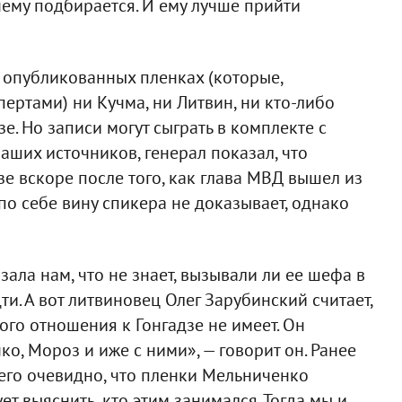
нему подбирается. И ему лучше прийти
ее опубликованных пленках (которые,
ертами) ни Кучма, ни Литвин, ни кто-либо
е. Но записи могут сыграть в комплекте с
аших источников, генерал показал, что
зе вскоре после того, как глава МВД вышел из
 по себе вину спикера не доказывает, однако
ала нам, что не знает, вызывали ли ее шефа в
ти. А вот литвиновец Олег Зарубинский считает,
ого отношения к Гонгадзе не имеет. Он
о, Мороз и иже с ними», — говорит он. Ранее
него очевидно, что пленки Мельниченко
т выяснить, кто этим занимался. Тогда мы и