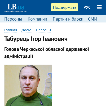
Поддержать
РУС
Персоны
Компании
Партии и блоки
СМИ
П
Главная
—
Досье
—
Персоны
Табурець Ігор Іванович
Голова Черкаської обласної державної
адміністрації