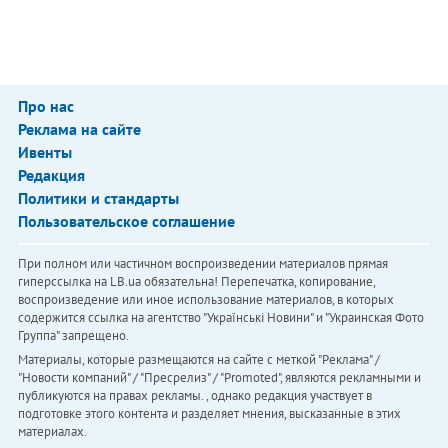
Про нас
Реклама на сайте
Ивенты
Редакция
Политики и стандарты
Пользовательское соглашение
При полном или частичном воспроизведении материалов прямая
гиперссылка на LB.ua обязательна! Перепечатка, копирование,
воспроизведение или иное использование материалов, в которых
содержится ссылка на агентство "Українськi Новини" и "Украинская Фото
Группа" запрещено.
Материалы, которые размещаются на сайте с меткой "Реклама" /
"Новости компаний" / "Пресрелиз" / "Promoted", являются рекламными и
публикуются на правах рекламы. , однако редакция участвует в
подготовке этого контента и разделяет мнения, высказанные в этих
материалах.