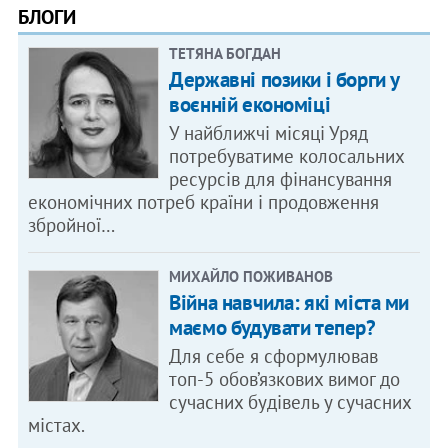
БЛОГИ
ТЕТЯНА БОГДАН
Державні позики і борги у
воєнній економіці
У найближчі місяці Уряд
потребуватиме колосальних
ресурсів для фінансування
економічних потреб країни і продовження
збройної…
МИХАЙЛО ПОЖИВАНОВ
Війна навчила: які міста ми
маємо будувати тепер?
Для себе я сформулював
топ-5 обов’язкових вимог до
сучасних будівель у сучасних
містах.