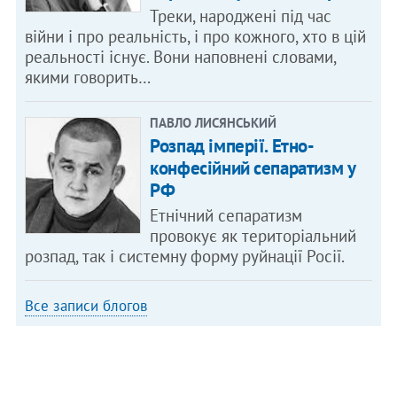
Треки, народжені під час
війни і про реальність, і про кожного, хто в цій
реальності існує. Вони наповнені словами,
якими говорить…
ПАВЛО ЛИСЯНСЬКИЙ
Розпад імперії. Етно-
конфесійний сепаратизм у
РФ
Етнічний сепаратизм
провокує як територіальний
розпад, так і системну форму руйнації Росії.
Все записи блогов