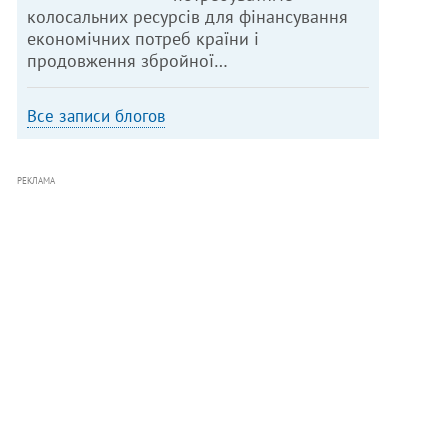
колосальних ресурсів для фінансування
економічних потреб країни і
продовження збройної…
Все записи блогов
РЕКЛАМА