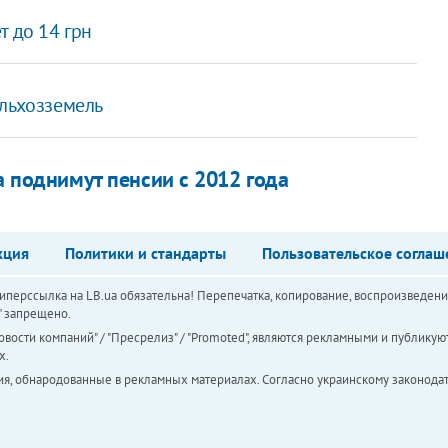
т до 14 грн
ельхозземель
а поднимут пенсии с 2012 года
кция
Политики и стандарты
Пользовательское соглаш
перссылка на LB.ua обязательна! Перепечатка, копирование, воспроизведени
а" запрещено.
вости компаний" / "Пресрелиз" / "Promoted", являются рекламными и публикуют
х.
ия, обнародованные в рекламных материалах. Согласно украинскому законодат