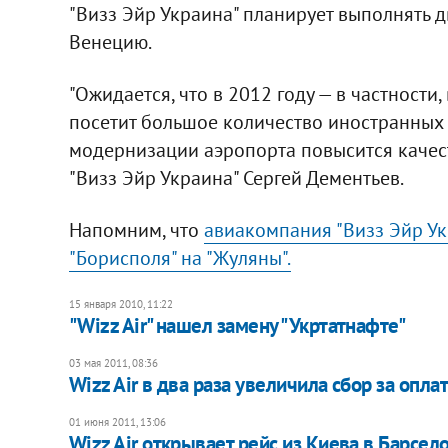
"Визз Эйр Украина" планирует выполнять д
Венецию.
"Ожидается, что в 2012 году — в частности
посетит большое количество иностранных 
модернизации аэропорта повысится качест
"Визз Эйр Украина" Сергей Дементьев.
Напомним, что
авиакомпания "Визз Эйр Ук
"Борисполя" на "Жуляны".
15 января 2010, 11:22
"Wizz Air" нашел замену "Укртатнафте"
03 мая 2011, 08:36
Wizz Air в два раза увеличила сбор за опла
01 июня 2011, 13:06
​Wizz Air открывает рейс из Киева в Барсел