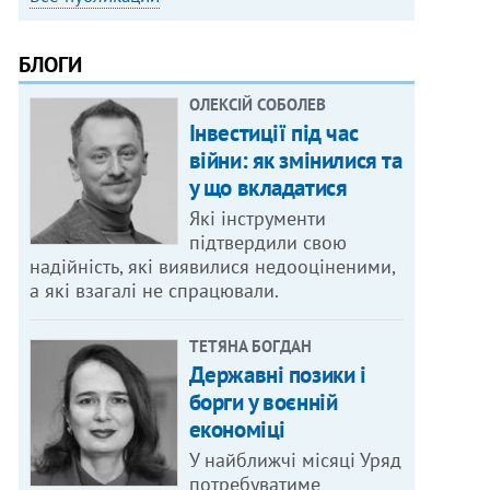
БЛОГИ
ОЛЕКСІЙ СОБОЛЕВ
Інвестиції під час
війни: як змінилися та
у що вкладатися
Які інструменти
підтвердили свою
надійність, які виявилися недооціненими,
а які взагалі не спрацювали.
ТЕТЯНА БОГДАН
Державні позики і
борги у воєнній
економіці
У найближчі місяці Уряд
потребуватиме