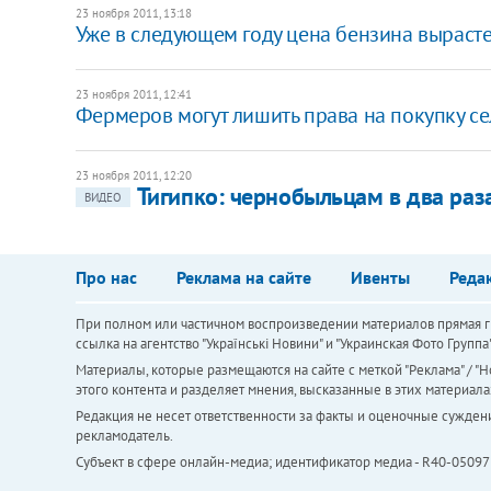
23 ноября 2011, 13:18
Уже в следующем году цена бензина вырасте
23 ноября 2011, 12:41
Фермеров могут лишить права на покупку с
23 ноября 2011, 12:20
Тигипко: чернобыльцам в два раз
ВИДЕО
Про нас
Реклама на сайте
Ивенты
Реда
При полном или частичном воспроизведении материалов прямая ги
ссылка на агентство "Українськi Новини" и "Украинская Фото Групп
Материалы, которые размещаются на сайте с меткой "Реклама" / "Но
этого контента и разделяет мнения, высказанные в этих материала
Редакция не несет ответственности за факты и оценочные сужден
рекламодатель.
Субъект в сфере онлайн-медиа; идентификатор медиа - R40-05097