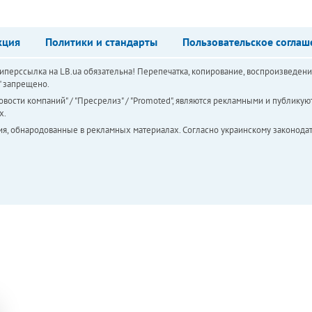
кция
Политики и стандарты
Пользовательское соглаш
перссылка на LB.ua обязательна! Перепечатка, копирование, воспроизведени
а" запрещено.
вости компаний" / "Пресрелиз" / "Promoted", являются рекламными и публикуют
х.
ия, обнародованные в рекламных материалах. Согласно украинскому законодат