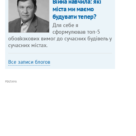
Війна навчила: які
міста ми маємо
будувати тепер?
Для себе я
сформулював топ-5
обов’язкових вимог до сучасних будівель у
сучасних містах.
Все записи блогов
РЕКЛАМА