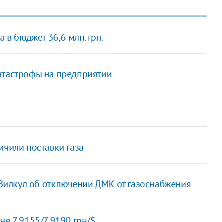
 в бюджет 36,6 млн. грн.
атастрофы на предприятии
ичили поставки газа
р Вилкул об отключении ДМК от газоснабжения
не 7,9155/7,9190 грн/$